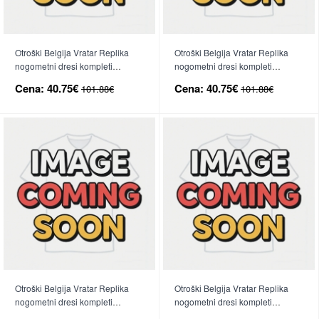
Otroški Belgija Vratar Replika
Otroški Belgija Vratar Replika
nogometni dresi kompleti
nogometni dresi kompleti
Domači SP 2026 Kratek Rokav
Gostujoči SP 2026 Kratek Rokav
Cena:
40.75€
Cena:
40.75€
101.88€
101.88€
(+ hlače)
(+ hlače)
Otroški Belgija Vratar Replika
Otroški Belgija Vratar Replika
nogometni dresi kompleti
nogometni dresi kompleti
Domači SP 2026 Dolgi Rokav (+
Gostujoči SP 2026 Dolgi Rokav