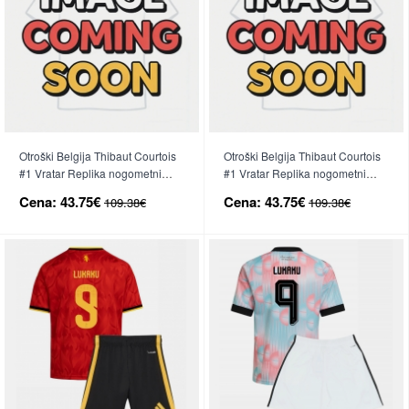
Otroški Belgija Thibaut Courtois
Otroški Belgija Thibaut Courtois
#1 Vratar Replika nogometni
#1 Vratar Replika nogometni
dresi kompleti Domači SP 2026
dresi kompleti Gostujoči SP 2026
Cena:
43.75€
Cena:
43.75€
109.38€
109.38€
Dolgi Rokav (+ hlače)
Dolgi Rokav (+ hlače)