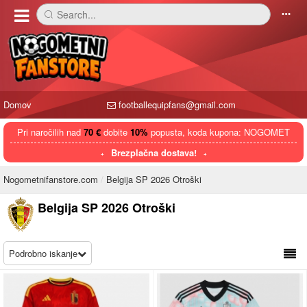
Search...
󰅼
󰄒
Domov
footballequipfans@gmail.com
Pri naročilih nad
70 €
dobite
10%
popusta, koda kupona: NOGOMET
Brezplačna dostava!
Nogometnifanstore.com
Belgija SP 2026 Otroški
Belgija SP 2026 Otroški
Podrobno iskanje