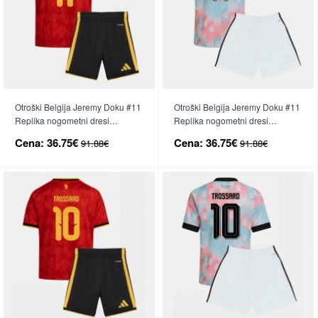
Otroški Belgija Jeremy Doku #11
Otroški Belgija Jeremy Doku #11
Replika nogometni dresi
Replika nogometni dresi
kompleti Domači SP 2026 Kratek
kompleti Gostujoči SP 2026
Cena:
36.75€
Cena:
36.75€
91.88€
91.88€
Rokav (+ hlače)
Kratek Rokav (+ hlače)