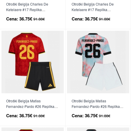
Otroški Belgija Charles De
Otroški Belgija Charles De
Ketelaere #17 Replika
Ketelaere #17 Replika
nogometni dresi kompleti
nogometni dresi kompleti
Cena:
36.75€
Cena:
36.75€
91.88€
91.88€
Domači SP 2026 Kratek Rokav
Gostujoči SP 2026 Kratek Rokav
(+ hlače)
(+ hlače)
Otroški Belgija Matias
Otroški Belgija Matias
Fernandez-Pardo #26 Replika
Fernandez-Pardo #26 Replika
nogometni dresi kompleti
nogometni dresi kompleti
Cena:
36.75€
Cena:
36.75€
91.88€
91.88€
Domači SP 2026 Kratek Rokav
Gostujoči SP 2026 Kratek Rokav
(+ hlače)
(+ hlače)