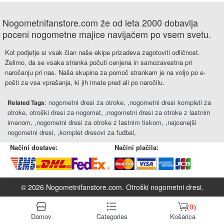
Nogometnifanstore.com že od leta 2000 dobavlja
poceni nogometne majice navijačem po vsem svetu.
Kot podjetje si vsak član naše ekipe prizadeva zagotoviti odličnost.
Želimo, da se vsaka stranka počuti cenjena in samozavestna pri
naročanju pri nas. Naša skupina za pomoč strankam je na voljo po e-
pošti za vsa vprašanja, ki jih imate pred ali po naročilu.
:
nogometni dresi za otroke
,
nogometni dresi kompleti za
Related Tags
otroke
otroški dresi za nogomet
,
nogometni dresi za otroke z lastnim
imenom
,
nogometni dresi za otroke z lastnim tiskom
,
najcenejši
nogometni dresi
,
komplet dresovi za fudbal
Načini dostave:
Načini plačila:
© 2026 Nogometnifanstore.com.
Otroški nogometni dresi
.
󰆹
󰈍
󰃦
(0)
Domov
Categories
Košarica