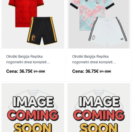
Otroški Belgija Replika
Otroški Belgija Replika
nogometni dresi kompleti
nogometni dresi kompleti
Domači SP 2026 Kratek Rokav
Gostujoči SP 2026 Kratek Rokav
Cena:
36.75€
Cena:
36.75€
91.88€
91.88€
(+ hlače)
(+ hlače)