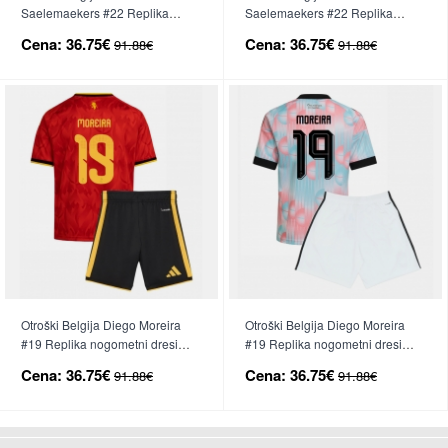
Saelemaekers #22 Replika
Saelemaekers #22 Replika
nogometni dresi kompleti
nogometni dresi kompleti
Cena:
36.75€
Cena:
36.75€
91.88€
91.88€
Domači SP 2026 Kratek Rokav
Gostujoči SP 2026 Kratek Rokav
(+ hlače)
(+ hlače)
Otroški Belgija Diego Moreira
Otroški Belgija Diego Moreira
#19 Replika nogometni dresi
#19 Replika nogometni dresi
kompleti Domači SP 2026 Kratek
kompleti Gostujoči SP 2026
Cena:
36.75€
Cena:
36.75€
91.88€
91.88€
Rokav (+ hlače)
Kratek Rokav (+ hlače)