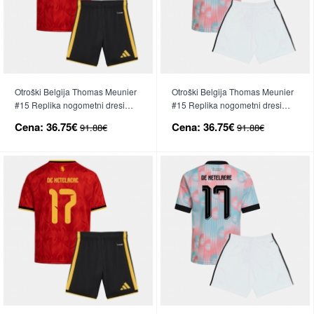
Otroški Belgija Thomas Meunier
Otroški Belgija Thomas Meunier
#15 Replika nogometni dresi
#15 Replika nogometni dresi
kompleti Domači SP 2026 Kratek
kompleti Gostujoči SP 2026
Cena:
36.75€
Cena:
36.75€
91.88€
91.88€
Rokav (+ hlače)
Kratek Rokav (+ hlače)