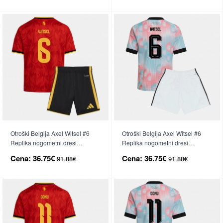
Otroški Belgija Axel Witsel #6
Otroški Belgija Axel Witsel #6
Replika nogometni dresi
Replika nogometni dresi
kompleti Domači SP 2026 Kratek
kompleti Gostujoči SP 2026
Cena:
36.75€
Cena:
36.75€
91.88€
91.88€
Rokav (+ hlače)
Kratek Rokav (+ hlače)