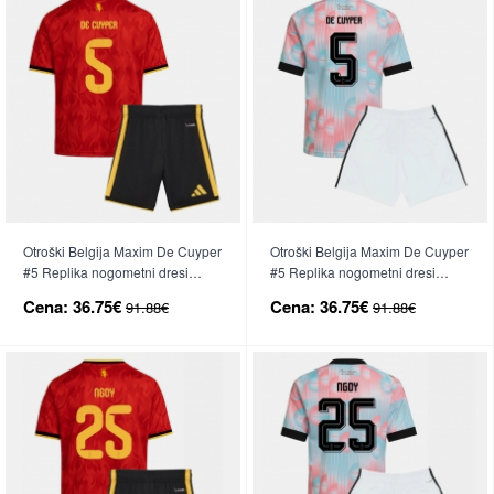
Otroški Belgija Maxim De Cuyper
Otroški Belgija Maxim De Cuyper
#5 Replika nogometni dresi
#5 Replika nogometni dresi
kompleti Domači SP 2026 Kratek
kompleti Gostujoči SP 2026
Cena:
36.75€
Cena:
36.75€
91.88€
91.88€
Rokav (+ hlače)
Kratek Rokav (+ hlače)