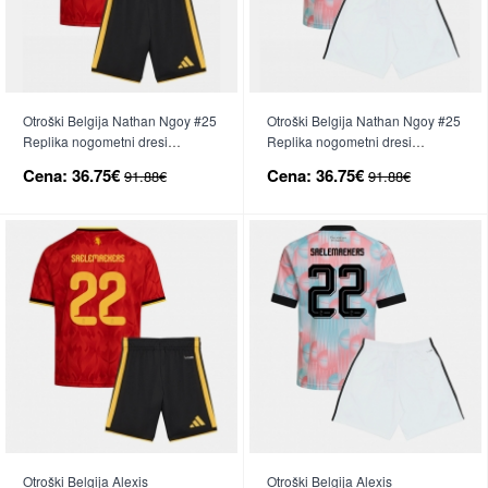
Otroški Belgija Nathan Ngoy #25
Otroški Belgija Nathan Ngoy #25
Replika nogometni dresi
Replika nogometni dresi
kompleti Domači SP 2026 Kratek
kompleti Gostujoči SP 2026
Cena:
36.75€
Cena:
36.75€
91.88€
91.88€
Rokav (+ hlače)
Kratek Rokav (+ hlače)
Otroški Belgija Alexis
Otroški Belgija Alexis