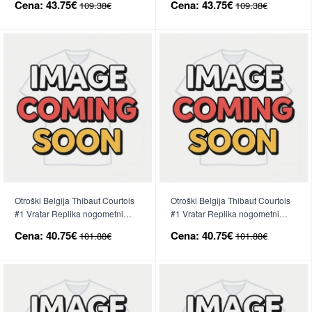
Cena:
43.75€
Cena:
43.75€
109.38€
109.38€
hlače)
(+ hlače)
Otroški Belgija Thibaut Courtois
Otroški Belgija Thibaut Courtois
#1 Vratar Replika nogometni
#1 Vratar Replika nogometni
dresi kompleti Domači SP 2026
dresi kompleti Gostujoči SP 2026
Cena:
40.75€
Cena:
40.75€
101.88€
101.88€
Kratek Rokav (+ hlače)
Kratek Rokav (+ hlače)