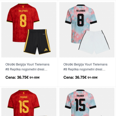
Otroški Belgija Youri Tielemans
Otroški Belgija Youri Tielemans
#8 Replika nogometni dresi
#8 Replika nogometni dresi
kompleti Domači SP 2026 Kratek
kompleti Gostujoči SP 2026
Cena:
36.75€
Cena:
36.75€
91.88€
91.88€
Rokav (+ hlače)
Kratek Rokav (+ hlače)