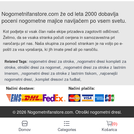
Nogometnifanstore.com že od leta 2000 dobavlja
poceni nogometne majice navijačem po vsem svetu.
Kot podjetje si vsak član naše ekipe prizadeva zagotoviti odličnost.
Želimo, da se vsaka stranka počuti cenjena in samozavestna pri
naročanju pri nas. Naša skupina za pomoč strankam je na voljo po e-
pošti za vsa vprašanja, ki jih imate pred ali po naročilu.
:
nogometni dresi za otroke
,
nogometni dresi kompleti za
Related Tags
otroke
otroški dresi za nogomet
,
nogometni dresi za otroke z lastnim
imenom
,
nogometni dresi za otroke z lastnim tiskom
,
najcenejši
nogometni dresi
,
komplet dresovi za fudbal
Načini dostave:
Načini plačila:
© 2026 Nogometnifanstore.com.
Otroški nogometni dresi
.
󰆹
󰈍
󰃦
(0)
Domov
Categories
Košarica