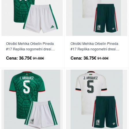
Otroški Mehika Orbelin Pineda
Otroški Mehika Orbelin Pineda
#17 Replika nogometni dresi
#17 Replika nogometni dresi
kompleti Domači SP 2026 Kratek
kompleti Gostujoči SP 2026
Cena:
36.75€
Cena:
36.75€
91.88€
91.88€
Rokav (+ hlače)
Kratek Rokav (+ hlače)