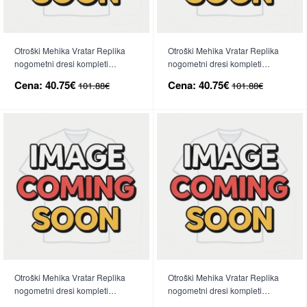
Otroški Mehika Vratar Replika
Otroški Mehika Vratar Replika
nogometni dresi kompleti
nogometni dresi kompleti
Domači SP 2026 Kratek Rokav
Gostujoči SP 2026 Kratek Rokav
Cena:
40.75€
Cena:
40.75€
101.88€
101.88€
(+ hlače)
(+ hlače)
Otroški Mehika Vratar Replika
Otroški Mehika Vratar Replika
nogometni dresi kompleti
nogometni dresi kompleti
Domači SP 2026 Dolgi Rokav (+
Gostujoči SP 2026 Dolgi Rokav