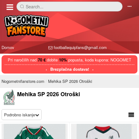
Search...
󰅼
󰄒
Domov
footballequipfans@gmail.com
Pri naročilih nad
70 €
dobite
10%
popusta, koda kupona: NOGOMET
Brezplačna dostava!
Nogometnifanstore.com
Mehika SP 2026 Otroški
Mehika SP 2026 Otroški
Podrobno iskanje