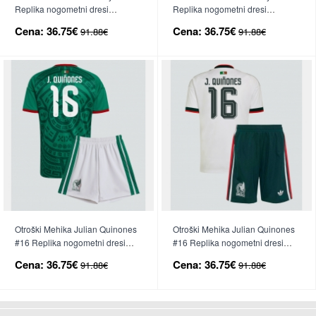
Replika nogometni dresi
Replika nogometni dresi
kompleti Domači SP 2026 Kratek
kompleti Gostujoči SP 2026
Cena:
36.75€
Cena:
36.75€
91.88€
91.88€
Rokav (+ hlače)
Kratek Rokav (+ hlače)
Otroški Mehika Julian Quinones
Otroški Mehika Julian Quinones
#16 Replika nogometni dresi
#16 Replika nogometni dresi
kompleti Domači SP 2026 Kratek
kompleti Gostujoči SP 2026
Cena:
36.75€
Cena:
36.75€
91.88€
91.88€
Rokav (+ hlače)
Kratek Rokav (+ hlače)