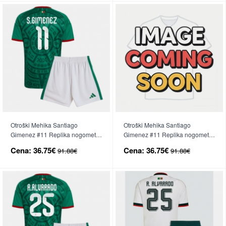
Otroški Mehika Santiago
Otroški Mehika Santiago
Gimenez #11 Replika nogometni
Gimenez #11 Replika nogometni
dresi kompleti Domači SP 2026
dresi kompleti Gostujoči SP 2026
Cena:
36.75€
Cena:
36.75€
91.88€
91.88€
Kratek Rokav (+ hlače)
Kratek Rokav (+ hlače)