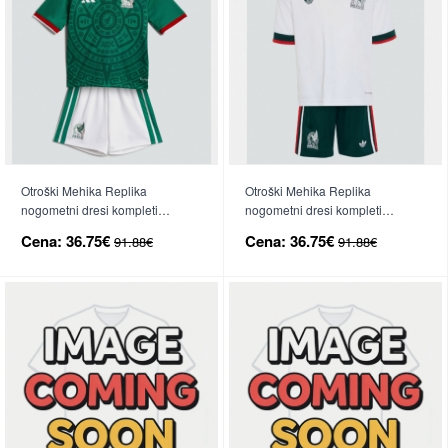
Otroški Mehika Replika
Otroški Mehika Replika
nogometni dresi kompleti
nogometni dresi kompleti
Domači SP 2026 Kratek Rokav
Gostujoči SP 2026 Kratek Rokav
Cena:
36.75€
Cena:
36.75€
91.88€
91.88€
(+ hlače)
(+ hlače)