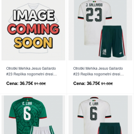
Otroški Mehika Jesus Gallardo
Otroški Mehika Jesus Gallardo
#23 Replika nogometni dresi
#23 Replika nogometni dresi
kompleti Domači SP 2026 Kratek
kompleti Gostujoči SP 2026
Cena:
36.75€
Cena:
36.75€
91.88€
91.88€
Rokav (+ hlače)
Kratek Rokav (+ hlače)