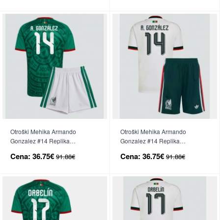
Otroški Mehika Armando
Otroški Mehika Armando
Gonzalez #14 Replika
Gonzalez #14 Replika
nogometni dresi kompleti
nogometni dresi kompleti
Cena:
36.75€
Cena:
36.75€
91.88€
91.88€
Domači SP 2026 Kratek Rokav
Gostujoči SP 2026 Kratek Rokav
(+ hlače)
(+ hlače)