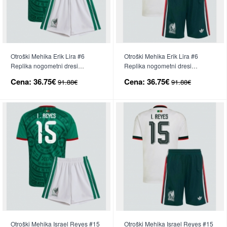
Otroški Mehika Erik Lira #6
Otroški Mehika Erik Lira #6
Replika nogometni dresi
Replika nogometni dresi
kompleti Domači SP 2026 Kratek
kompleti Gostujoči SP 2026
Cena:
36.75€
Cena:
36.75€
91.88€
91.88€
Rokav (+ hlače)
Kratek Rokav (+ hlače)
Otroški Mehika Israel Reyes #15
Otroški Mehika Israel Reyes #15