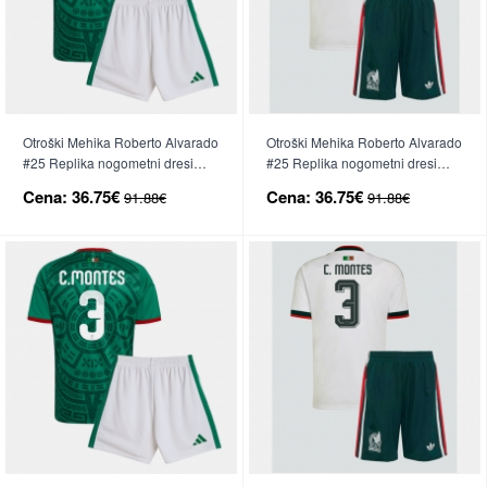
Otroški Mehika Roberto Alvarado
Otroški Mehika Roberto Alvarado
#25 Replika nogometni dresi
#25 Replika nogometni dresi
kompleti Domači SP 2026 Kratek
kompleti Gostujoči SP 2026
Cena:
36.75€
Cena:
36.75€
91.88€
91.88€
Rokav (+ hlače)
Kratek Rokav (+ hlače)