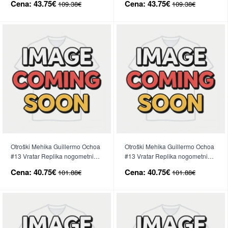
Cena:
43.75€
Cena:
43.75€
109.38€
109.38€
hlače)
(+ hlače)
Otroški Mehika Guillermo Ochoa
Otroški Mehika Guillermo Ochoa
#13 Vratar Replika nogometni
#13 Vratar Replika nogometni
dresi kompleti Domači SP 2026
dresi kompleti Gostujoči SP 2026
Cena:
40.75€
Cena:
40.75€
101.88€
101.88€
Kratek Rokav (+ hlače)
Kratek Rokav (+ hlače)