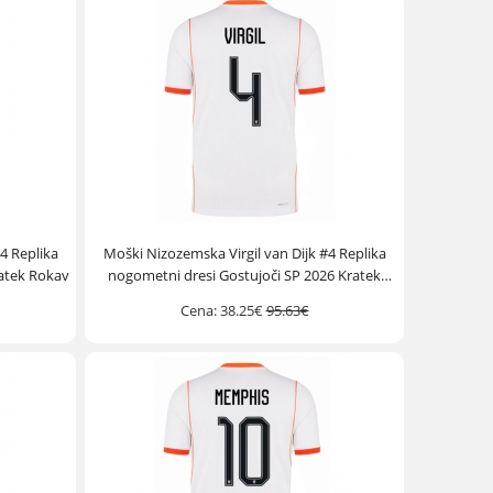
4 Replika
Moški Nizozemska Virgil van Dijk #4 Replika
atek Rokav
nogometni dresi Gostujoči SP 2026 Kratek
Rokav
Cena:
38.25€
95.63€