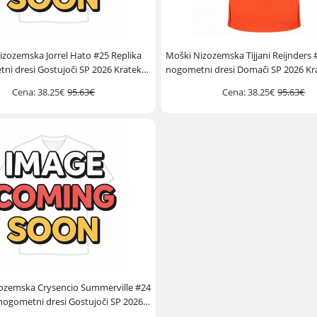
izozemska Jorrel Hato #25 Replika
Moški Nizozemska Tijjani Reijnders 
ni dresi Gostujoči SP 2026 Kratek
nogometni dresi Domači SP 2026 Kr
Rokav
Cena:
38.25€
95.63€
Cena:
38.25€
95.63€
ozemska Crysencio Summerville #24
nogometni dresi Gostujoči SP 2026
Kratek Rokav