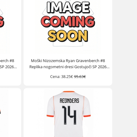
erch #8
Moški Nizozemska Ryan Gravenberch #8
 SP 2026
Replika nogometni dresi Gostujoči SP 2026
Kratek Rokav
Cena:
38.25€
95.63€