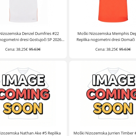
Nizozemska Denzel Dumfries #22
Moški Nizozemska Memphis De
nogometni dresi Gostujoči SP 2026
Replika nogometni dresi Domači
Kratek Rokav
Kratek Rokav
Cena:
38.25€
95.63€
Cena:
38.25€
95.63€
izozemska Nathan Ake #5 Replika
Moški Nizozemska Jurrien Timber #