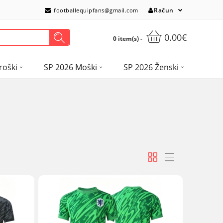
Račun
footballequipfans@gmail.com
0.00€
0 item(s) -
roški
SP 2026 Moški
SP 2026 Ženski