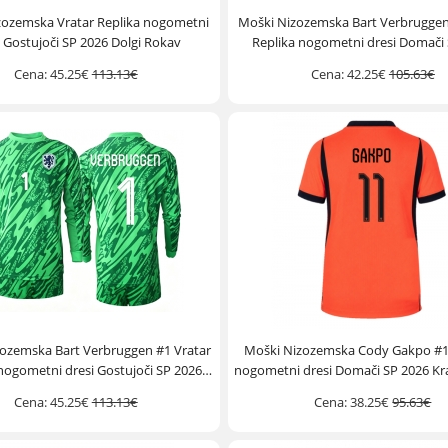
zozemska Vratar Replika nogometni
Moški Nizozemska Bart Verbruggen
i Gostujoči SP 2026 Dolgi Rokav
Replika nogometni dresi Domači
Kratek Rokav
Cena:
45.25€
113.13€
Cena:
42.25€
105.63€
ozemska Bart Verbruggen #1 Vratar
Moški Nizozemska Cody Gakpo #1
nogometni dresi Gostujoči SP 2026
nogometni dresi Domači SP 2026 Kr
Dolgi Rokav
Cena:
45.25€
113.13€
Cena:
38.25€
95.63€