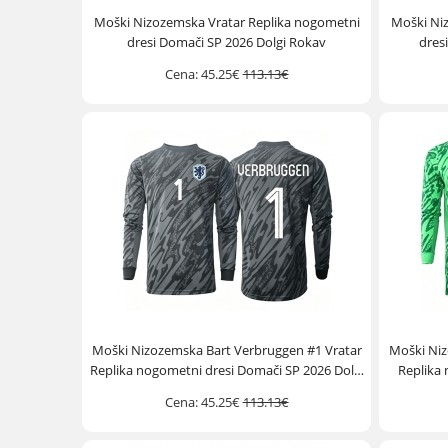
Moški Nizozemska Vratar Replika nogometni
Moški Ni
dresi Domači SP 2026 Dolgi Rokav
dres
Cena:
45.25€
113.13€
Moški Nizozemska Bart Verbruggen #1 Vratar
Moški Niz
Replika nogometni dresi Domači SP 2026 Dolgi
Replika 
Rokav
Cena:
45.25€
113.13€