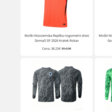
Moški Nizozemska Replika nogometni dresi
Moški Ni
Domači SP 2026 Kratek Rokav
Go
Cena:
38.25€
95.63€