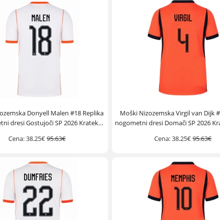
ozemska Donyell Malen #18 Replika
Moški Nizozemska Virgil van Dijk #
ni dresi Gostujoči SP 2026 Kratek
nogometni dresi Domači SP 2026 Kr
Rokav
Cena:
38.25€
95.63€
Cena:
38.25€
95.63€