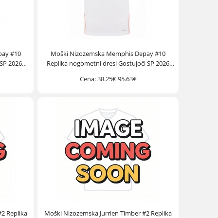
pay #10
Moški Nizozemska Memphis Depay #10
 SP 2026
Replika nogometni dresi Gostujoči SP 2026
Kratek Rokav
Cena:
38.25€
95.63€
2 Replika
Moški Nizozemska Jurrien Timber #2 Replika