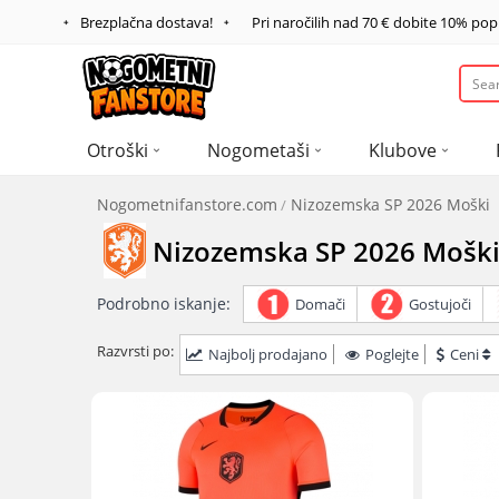
Brezplačna dostava!
Pri naročilih nad
70 €
dobite
10%
pop
Otroški
Nogometaši
Klubove
Nogometnifanstore.com
Nizozemska SP 2026 Moški
Nizozemska SP 2026 Mošk
Podrobno iskanje:
Domači
Gostujoči
Razvrsti po:
Najbolj prodajano
Poglejte
Ceni