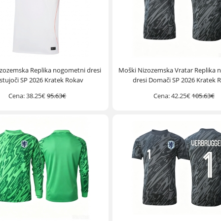
zozemska Replika nogometni dresi
Moški Nizozemska Vratar Replika 
stujoči SP 2026 Kratek Rokav
dresi Domači SP 2026 Kratek 
Cena:
38.25€
95.63€
Cena:
42.25€
105.63€