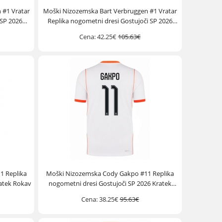
 #1 Vratar
Moški Nizozemska Bart Verbruggen #1 Vratar
 SP 2026
Replika nogometni dresi Gostujoči SP 2026
Kratek Rokav
Cena:
42.25€
105.63€
1 Replika
Moški Nizozemska Cody Gakpo #11 Replika
atek Rokav
nogometni dresi Gostujoči SP 2026 Kratek
Rokav
Cena:
38.25€
95.63€