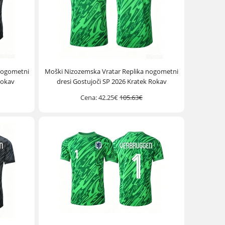
nogometni
Moški Nizozemska Vratar Replika nogometni
Rokav
dresi Gostujoči SP 2026 Kratek Rokav
Cena:
42.25€
105.63€