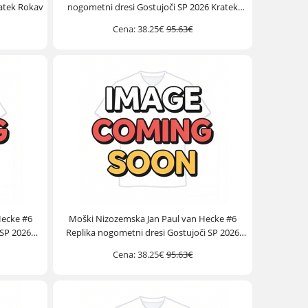
atek Rokav
nogometni dresi Gostujoči SP 2026 Kratek
Rokav
Cena:
38.25€
95.63€
Hecke #6
Moški Nizozemska Jan Paul van Hecke #6
 SP 2026
Replika nogometni dresi Gostujoči SP 2026
Kratek Rokav
Cena:
38.25€
95.63€