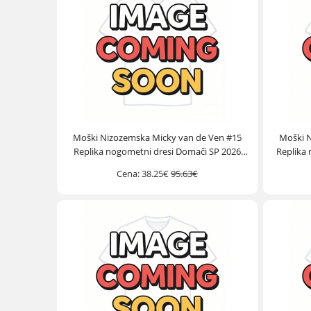
Moški Nizozemska Micky van de Ven #15
Moški 
Replika nogometni dresi Domači SP 2026
Replika 
Kratek Rokav
Cena:
38.25€
95.63€