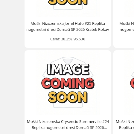
Moški Nizozemska Jorrel Hato #25 Replika
Moški N
nogometni dresi Domači SP 2026 Kratek Rokav
nogomet
Cena:
38.25€
95.63€
Moški Nizozemska Crysencio Summerville #24
Moški Niz
Replika nogometni dresi Domači SP 2026
Replika 
Kratek Rokav