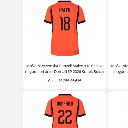
Moški Nizozemska Donyell Malen #18 Replika
Moški Niz
nogometni dresi Domači SP 2026 Kratek Rokav
nogomet
Cena:
38.25€
95.63€