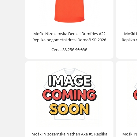
Moški Nizozemska Denzel Dumfries #22
Moški 
Replika nogometni dresi Domači SP 2026
Replika 
Kratek Rokav
Cena:
38.25€
95.63€
Moški Nizozemska Nathan Ake #5 Replika
Moški N