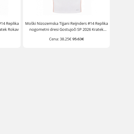
#14 Replika
Moški Nizozemska Tijjani Reijnders #14 Replika
atek Rokav
nogometni dresi Gostujoči SP 2026 Kratek
Rokav
Cena:
38.25€
95.63€