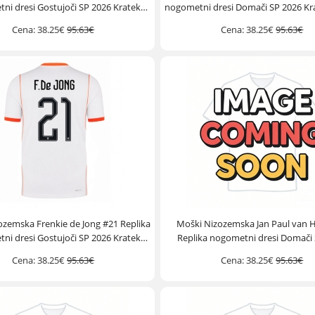
ni dresi Gostujoči SP 2026 Kratek
nogometni dresi Domači SP 2026 Kr
Rokav
Cena:
38.25€
95.63€
Cena:
38.25€
95.63€
ozemska Frenkie de Jong #21 Replika
Moški Nizozemska Jan Paul van 
ni dresi Gostujoči SP 2026 Kratek
Replika nogometni dresi Domači
Rokav
Kratek Rokav
Cena:
38.25€
95.63€
Cena:
38.25€
95.63€