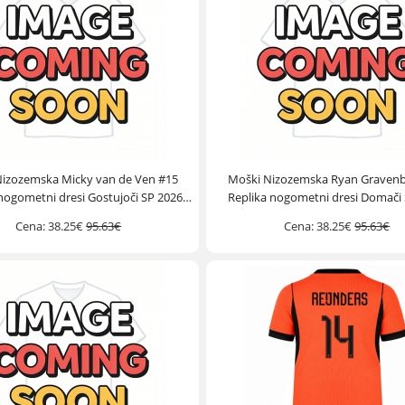
Nizozemska Micky van de Ven #15
Moški Nizozemska Ryan Gravenb
nogometni dresi Gostujoči SP 2026
Replika nogometni dresi Domači
Kratek Rokav
Kratek Rokav
Cena:
38.25€
95.63€
Cena:
38.25€
95.63€