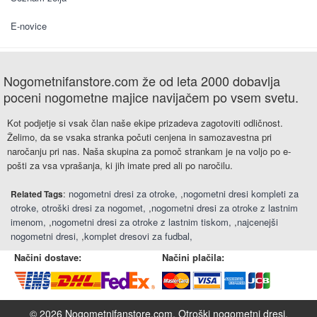
E-novice
Nogometnifanstore.com že od leta 2000 dobavlja
poceni nogometne majice navijačem po vsem svetu.
Kot podjetje si vsak član naše ekipe prizadeva zagotoviti odličnost.
Želimo, da se vsaka stranka počuti cenjena in samozavestna pri
naročanju pri nas. Naša skupina za pomoč strankam je na voljo po e-
pošti za vsa vprašanja, ki jih imate pred ali po naročilu.
:
nogometni dresi za otroke
,
nogometni dresi kompleti za
Related Tags
otroke
otroški dresi za nogomet
,
nogometni dresi za otroke z lastnim
imenom
,
nogometni dresi za otroke z lastnim tiskom
,
najcenejši
nogometni dresi
,
komplet dresovi za fudbal
Načini dostave:
Načini plačila:
© 2026 Nogometnifanstore.com.
Otroški nogometni dresi
.