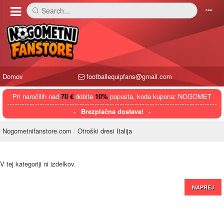
Search...
󰅼
󰄒
Domov
footballequipfans@gmail.com
Pri naročilih nad
70 €
dobite
10%
popusta, koda kupona: NOGOMET
Brezplačna dostava!
Nogometnifanstore.com
Otroški dresi Italija
V tej kategoriji ni izdelkov.
NAPREJ