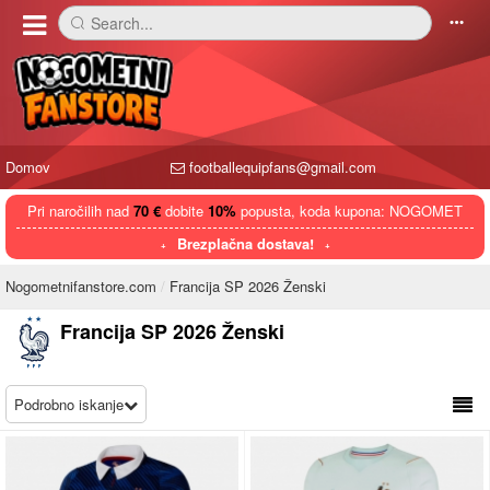
Search...
󰅼
󰄒
Domov
footballequipfans@gmail.com
Pri naročilih nad
70 €
dobite
10%
popusta, koda kupona: NOGOMET
Brezplačna dostava!
Nogometnifanstore.com
Francija SP 2026 Ženski
Francija SP 2026 Ženski
Podrobno iskanje