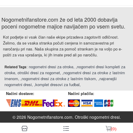
Nogometnifanstore.com že od leta 2000 dobavlja
poceni nogometne majice navijačem po vsem svetu.
Kot podjetje si vsak član naše ekipe prizadeva zagotoviti odličnost.
Želimo, da se vsaka stranka počuti cenjena in samozavestna pri
naročanju pri nas. Naša skupina za pomoč strankam je na voljo po e-
pošti za vsa vprašanja, ki jih imate pred ali po naročilu.
:
nogometni dresi za otroke
,
nogometni dresi kompleti za
Related Tags
otroke
otroški dresi za nogomet
,
nogometni dresi za otroke z lastnim
imenom
,
nogometni dresi za otroke z lastnim tiskom
,
najcenejši
nogometni dresi
,
komplet dresovi za fudbal
Načini dostave:
Načini plačila:
© 2026 Nogometnifanstore.com.
Otroški nogometni dresi
.
󰆹
󰈍
󰃦
(0)