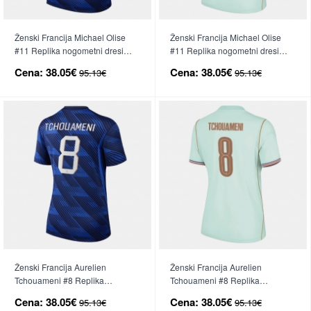
Ženski Francija Michael Olise
Ženski Francija Michael Olise
#11 Replika nogometni dresi
#11 Replika nogometni dresi
Domači SP 2026 Kratek Rokav
Gostujoči SP 2026 Kratek Rokav
Cena:
38.05€
Cena:
38.05€
95.13€
95.13€
Ženski Francija Aurelien
Ženski Francija Aurelien
Tchouameni #8 Replika
Tchouameni #8 Replika
nogometni dresi Domači SP
nogometni dresi Gostujoči SP
Cena:
38.05€
Cena:
38.05€
95.13€
95.13€
2026 Kratek Rokav
2026 Kratek Rokav