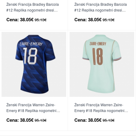
Ženski Francija Bradley Barcola
Ženski Francija Bradley Barcola
#12 Replika nogometni dresi
#12 Replika nogometni dresi
Domači SP 2026 Kratek Rokav
Gostujoči SP 2026 Kratek Rokav
Cena:
38.05€
Cena:
38.05€
95.13€
95.13€
Ženski Francija Warren Zaire-
Ženski Francija Warren Zaire-
Emery #18 Replika nogometni
Emery #18 Replika nogometni
dresi Domači SP 2026 Kratek
dresi Gostujoči SP 2026 Kratek
Cena:
38.05€
Cena:
38.05€
95.13€
95.13€
Rokav
Rokav