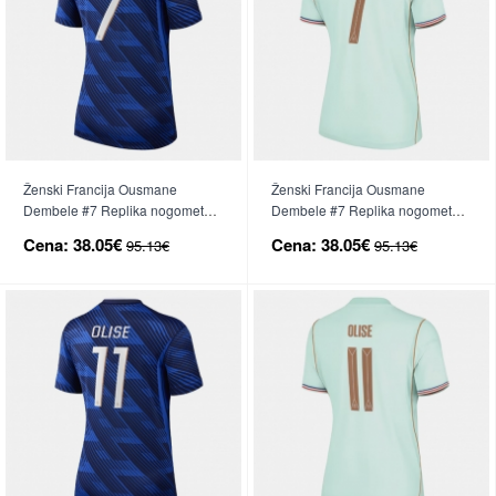
Ženski Francija Ousmane
Ženski Francija Ousmane
Dembele #7 Replika nogometni
Dembele #7 Replika nogometni
dresi Domači SP 2026 Kratek
dresi Gostujoči SP 2026 Kratek
Cena:
38.05€
Cena:
38.05€
95.13€
95.13€
Rokav
Rokav