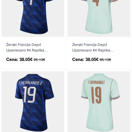
Ženski Francija Dayot
Ženski Francija Dayot
Upamecano #4 Replika
Upamecano #4 Replika
nogometni dresi Domači SP
nogometni dresi Gostujoči SP
Cena:
38.05€
Cena:
38.05€
95.13€
95.13€
2026 Kratek Rokav
2026 Kratek Rokav