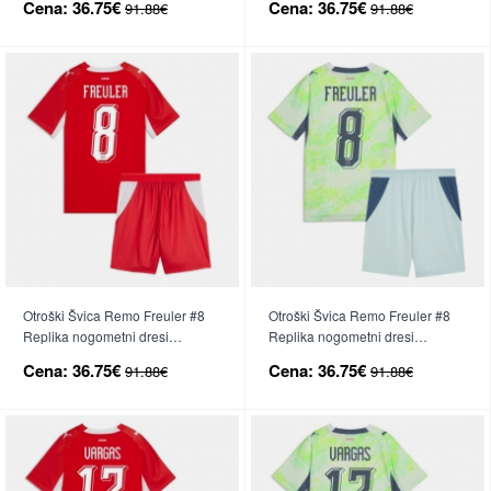
Cena:
36.75€
Cena:
36.75€
91.88€
91.88€
Rokav (+ hlače)
Kratek Rokav (+ hlače)
Otroški Švica Remo Freuler #8
Otroški Švica Remo Freuler #8
Replika nogometni dresi
Replika nogometni dresi
kompleti Domači SP 2026 Kratek
kompleti Gostujoči SP 2026
Cena:
36.75€
Cena:
36.75€
91.88€
91.88€
Rokav (+ hlače)
Kratek Rokav (+ hlače)