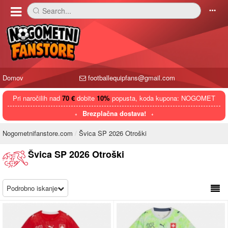
Search...
󰅼
󰄒
Domov
footballequipfans@gmail.com
Pri naročilih nad
70 €
dobite
10%
popusta, koda kupona: NOGOMET
Brezplačna dostava!
Nogometnifanstore.com
Švica SP 2026 Otroški
Švica SP 2026 Otroški
Podrobno iskanje