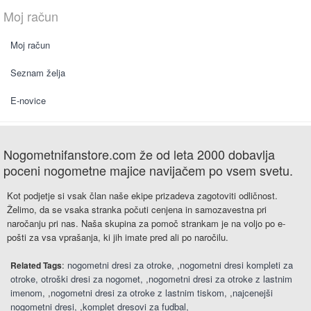
Moj račun
Moj račun
Seznam želja
E-novice
Nogometnifanstore.com že od leta 2000 dobavlja
poceni nogometne majice navijačem po vsem svetu.
Kot podjetje si vsak član naše ekipe prizadeva zagotoviti odličnost.
Želimo, da se vsaka stranka počuti cenjena in samozavestna pri
naročanju pri nas. Naša skupina za pomoč strankam je na voljo po e-
pošti za vsa vprašanja, ki jih imate pred ali po naročilu.
:
nogometni dresi za otroke
,
nogometni dresi kompleti za
Related Tags
otroke
otroški dresi za nogomet
,
nogometni dresi za otroke z lastnim
imenom
,
nogometni dresi za otroke z lastnim tiskom
,
najcenejši
nogometni dresi
,
komplet dresovi za fudbal