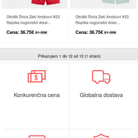
Otroški Švica Zeki Amdouni #23
Otroški Švica Zeki Amdouni #23
Replika nogometni dresi
Replika nogometni dresi
kompleti Domači SP 2026 Kratek
kompleti Gostujoči SP 2026
Cena:
36.75€
Cena:
36.75€
91.88€
91.88€
Rokav (+ hlače)
Kratek Rokav (+ hlače)
Prikazujem 1 do 12 od 12 (1 strani)
Konkurenčna cena
Globalna dostava