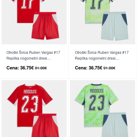
Otroški Švica Ruben Vargas #17
Otroški Švica Ruben Vargas #17
Replika nogometni dresi
Replika nogometni dresi
kompleti Domači SP 2026 Kratek
kompleti Gostujoči SP 2026
Cena:
36.75€
Cena:
36.75€
91.88€
91.88€
Rokav (+ hlače)
Kratek Rokav (+ hlače)