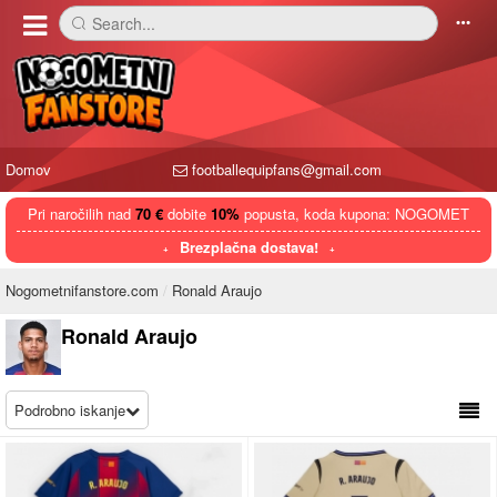
Search...
󰅼
󰄒
Domov
footballequipfans@gmail.com
Pri naročilih nad
70 €
dobite
10%
popusta, koda kupona: NOGOMET
Brezplačna dostava!
Nogometnifanstore.com
Ronald Araujo
Ronald Araujo
Podrobno iskanje