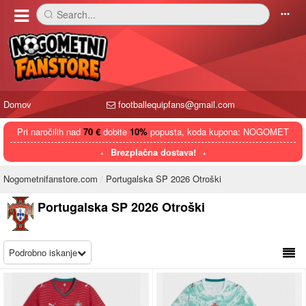
Search...
󰅼
󰄒
Domov
footballequipfans@gmail.com
Pri naročilih nad
70 €
dobite
10%
popusta, koda kupona: NOGOMET
Brezplačna dostava!
Nogometnifanstore.com
Portugalska SP 2026 Otroški
Portugalska SP 2026 Otroški
Podrobno iskanje