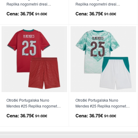
Replika nogometni dresi
Replika nogometni dresi
kompleti Domači SP 2026 Kratek
kompleti Gostujoči SP 2026
Cena:
36.75€
Cena:
36.75€
91.88€
91.88€
Rokav (+ hlače)
Kratek Rokav (+ hlače)
Otroški Portugalska Nuno
Otroški Portugalska Nuno
Mendes #25 Replika nogometni
Mendes #25 Replika nogometni
dresi kompleti Domači SP 2026
dresi kompleti Gostujoči SP 2026
Cena:
36.75€
Cena:
36.75€
91.88€
91.88€
Kratek Rokav (+ hlače)
Kratek Rokav (+ hlače)