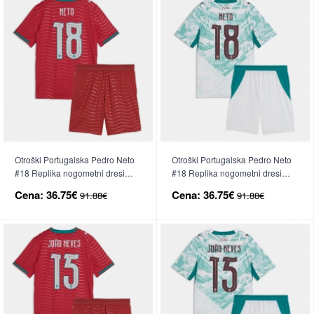
Otroški Portugalska Pedro Neto
Otroški Portugalska Pedro Neto
#18 Replika nogometni dresi
#18 Replika nogometni dresi
kompleti Domači SP 2026 Kratek
kompleti Gostujoči SP 2026
Cena:
36.75€
Cena:
36.75€
91.88€
91.88€
Rokav (+ hlače)
Kratek Rokav (+ hlače)