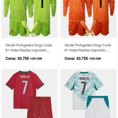
Otroški Portugalska Diogo Costa
Otroški Portugalska Diogo Costa
#1 Vratar Replika nogometni
#1 Vratar Replika nogometni
dresi kompleti Domači SP 2026
dresi kompleti Gostujoči SP 2026
Cena:
43.75€
Cena:
43.75€
109.38€
109.38€
Dolgi Rokav (+ hlače)
Dolgi Rokav (+ hlače)