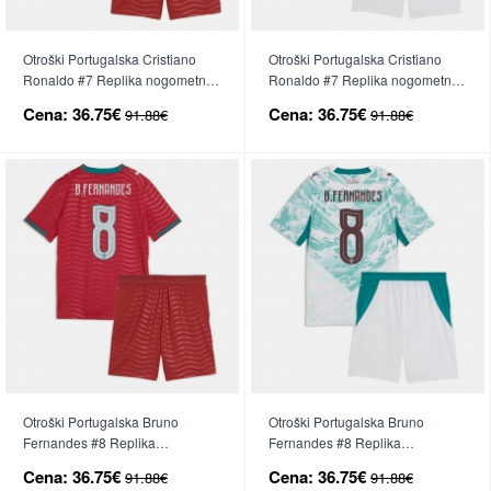
Otroški Portugalska Cristiano
Otroški Portugalska Cristiano
Ronaldo #7 Replika nogometni
Ronaldo #7 Replika nogometni
dresi kompleti Domači SP 2026
dresi kompleti Gostujoči SP 2026
Cena:
36.75€
Cena:
36.75€
91.88€
91.88€
Kratek Rokav (+ hlače)
Kratek Rokav (+ hlače)
Otroški Portugalska Bruno
Otroški Portugalska Bruno
Fernandes #8 Replika
Fernandes #8 Replika
nogometni dresi kompleti
nogometni dresi kompleti
Cena:
36.75€
Cena:
36.75€
91.88€
91.88€
Domači SP 2026 Kratek Rokav
Gostujoči SP 2026 Kratek Rokav