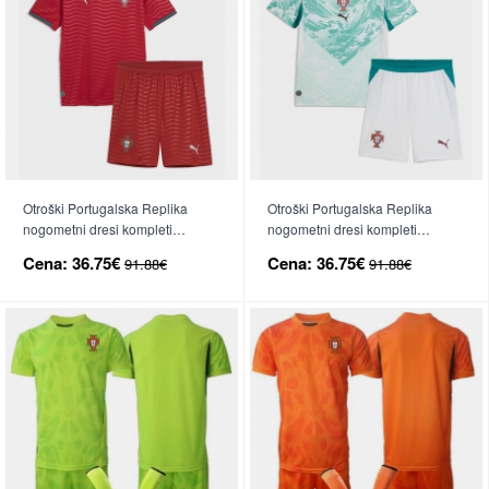
Otroški Portugalska Replika
Otroški Portugalska Replika
nogometni dresi kompleti
nogometni dresi kompleti
Domači SP 2026 Kratek Rokav
Gostujoči SP 2026 Kratek Rokav
Cena:
36.75€
Cena:
36.75€
91.88€
91.88€
(+ hlače)
(+ hlače)