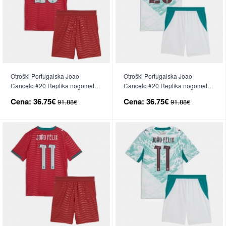
Otroški Portugalska Joao
Otroški Portugalska Joao
Cancelo #20 Replika nogometni
Cancelo #20 Replika nogometni
dresi kompleti Domači SP 2026
dresi kompleti Gostujoči SP 2026
Cena:
36.75€
Cena:
36.75€
91.88€
91.88€
Kratek Rokav (+ hlače)
Kratek Rokav (+ hlače)