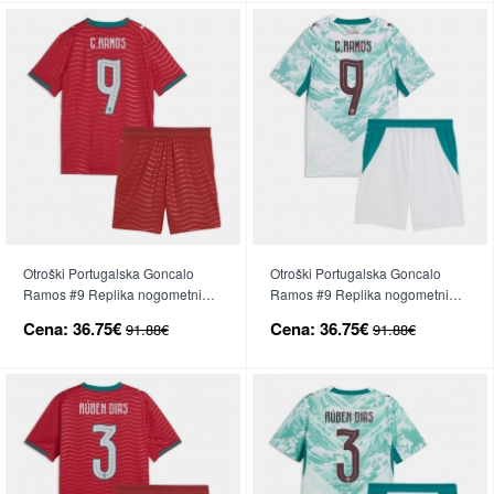
Otroški Portugalska Goncalo
Otroški Portugalska Goncalo
Ramos #9 Replika nogometni
Ramos #9 Replika nogometni
dresi kompleti Domači SP 2026
dresi kompleti Gostujoči SP 2026
Cena:
36.75€
Cena:
36.75€
91.88€
91.88€
Kratek Rokav (+ hlače)
Kratek Rokav (+ hlače)