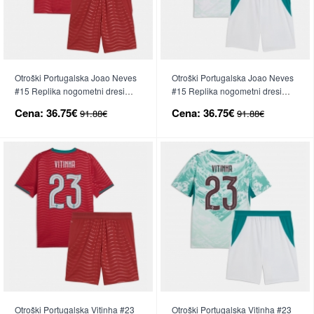
Otroški Portugalska Joao Neves
Otroški Portugalska Joao Neves
#15 Replika nogometni dresi
#15 Replika nogometni dresi
kompleti Domači SP 2026 Kratek
kompleti Gostujoči SP 2026
Cena:
36.75€
Cena:
36.75€
91.88€
91.88€
Rokav (+ hlače)
Kratek Rokav (+ hlače)
Otroški Portugalska Vitinha #23
Otroški Portugalska Vitinha #23