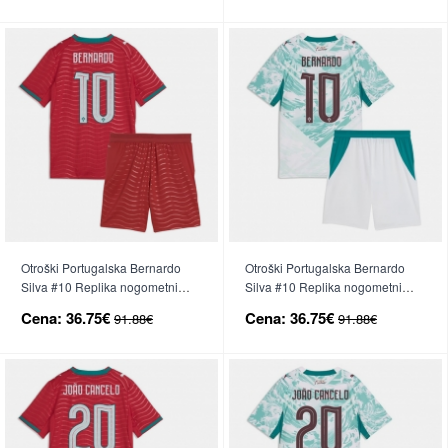
(+ hlače)
(+ hlače)
Otroški Portugalska Bernardo
Otroški Portugalska Bernardo
Silva #10 Replika nogometni
Silva #10 Replika nogometni
dresi kompleti Domači SP 2026
dresi kompleti Gostujoči SP 2026
Cena:
36.75€
Cena:
36.75€
91.88€
91.88€
Kratek Rokav (+ hlače)
Kratek Rokav (+ hlače)