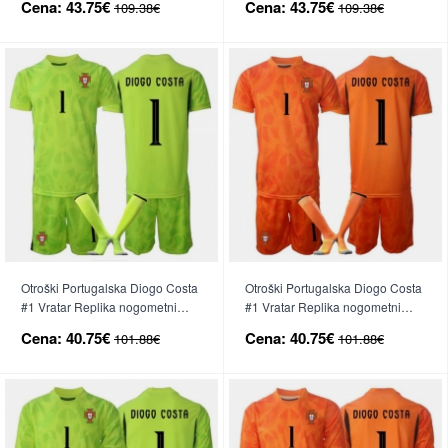
Cena:
43.75€
Cena:
43.75€
109.38€
109.38€
Rokav (+ hlače)
Dolgi Rokav (+ hlače)
Otroški Portugalska Diogo Costa
Otroški Portugalska Diogo Costa
#1 Vratar Replika nogometni
#1 Vratar Replika nogometni
dresi kompleti Domači SP 2026
dresi kompleti Gostujoči SP 2026
Cena:
40.75€
Cena:
40.75€
101.88€
101.88€
Kratek Rokav (+ hlače)
Kratek Rokav (+ hlače)