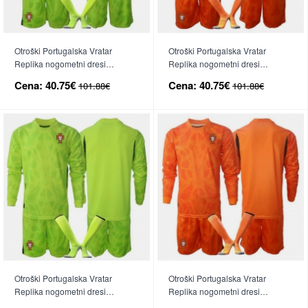
Otroški Portugalska Vratar
Otroški Portugalska Vratar
Replika nogometni dresi
Replika nogometni dresi
kompleti Domači SP 2026 Kratek
kompleti Gostujoči SP 2026
Cena:
40.75€
Cena:
40.75€
101.88€
101.88€
Rokav (+ hlače)
Kratek Rokav (+ hlače)
Otroški Portugalska Vratar
Otroški Portugalska Vratar
Replika nogometni dresi
Replika nogometni dresi
kompleti Domači SP 2026 Dolgi
kompleti Gostujoči SP 2026