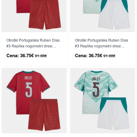
Otroški Portugalska Ruben Dias
Otroški Portugalska Ruben Dias
#3 Replika nogometni dresi
#3 Replika nogometni dresi
kompleti Domači SP 2026 Kratek
kompleti Gostujoči SP 2026
Cena:
36.75€
Cena:
36.75€
91.88€
91.88€
Rokav (+ hlače)
Kratek Rokav (+ hlače)