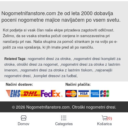
Nogometnifanstore.com že od leta 2000 dobavlja
poceni nogometne majice navijačem po vsem svetu.
Kot podjetje si vsak član naše ekipe prizadeva zagotoviti odličnost.
Želimo, da se vsaka stranka počuti cenjena in samozavestna pri
naročanju pri nas. Naša skupina za pomoč strankam je na voljo po e-
pošti za vsa vprašanja, ki jih imate pred ali po naročilu.
:
nogometni dresi za otroke
,
nogometni dresi kompleti za
Related Tags
otroke
otroški dresi za nogomet
,
nogometni dresi za otroke z lastnim
imenom
,
nogometni dresi za otroke z lastnim tiskom
,
najcenejši
nogometni dresi
,
komplet dresovi za fudbal
Načini dostave:
Načini plačila:
© 2026 Nogometnifanstore.com.
Otroški nogometni dresi
.
󰆹
󰈍
󰃦
(0)
Domov
Categories
Košarica