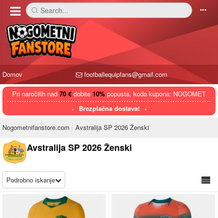
Search...
󰅼
󰄒
Domov
footballequipfans@gmail.com
Pri naročilih nad
70 €
dobite
10%
popusta, koda kupona: NOGOMET
Brezplačna dostava!
Nogometnifanstore.com
Avstralija SP 2026 Ženski
Avstralija SP 2026 Ženski
Podrobno iskanje