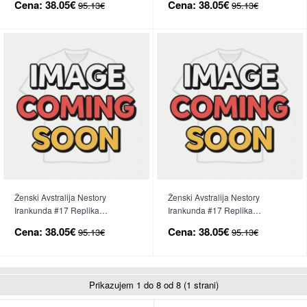
Cena:
38.05€
Cena:
38.05€
95.13€
95.13€
Ženski Avstralija Nestory
Ženski Avstralija Nestory
Irankunda #17 Replika
Irankunda #17 Replika
nogometni dresi Domači SP
nogometni dresi Gostujoči SP
Cena:
38.05€
Cena:
38.05€
95.13€
95.13€
2026 Kratek Rokav
2026 Kratek Rokav
Prikazujem 1 do 8 od 8 (1 strani)