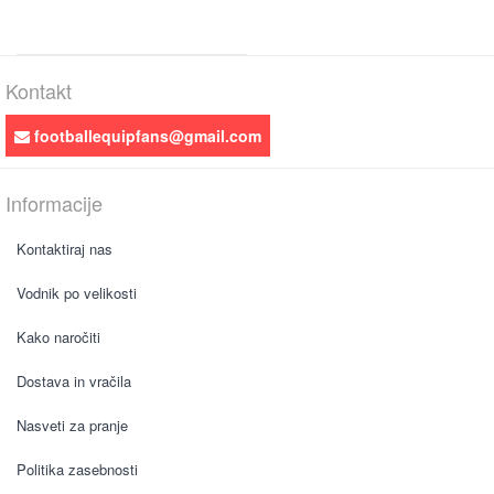
Kontakt
footballequipfans@gmail.com
Informacije
Kontaktiraj nas
Vodnik po velikosti
Kako naročiti
Dostava in vračila
Nasveti za pranje
Politika zasebnosti