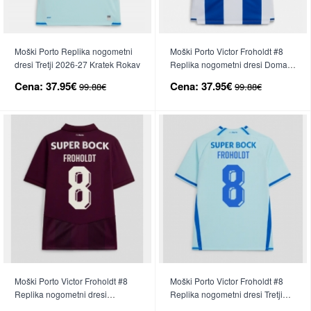
Moški Porto Replika nogometni
Moški Porto Victor Froholdt #8
dresi Tretji 2026-27 Kratek Rokav
Replika nogometni dresi Domači
2026-27 Kratek Rokav
Cena:
37.95€
Cena:
37.95€
99.88€
99.88€
Moški Porto Victor Froholdt #8
Moški Porto Victor Froholdt #8
Replika nogometni dresi
Replika nogometni dresi Tretji
Gostujoči 2026-27 Kratek Rokav
2026-27 Kratek Rokav