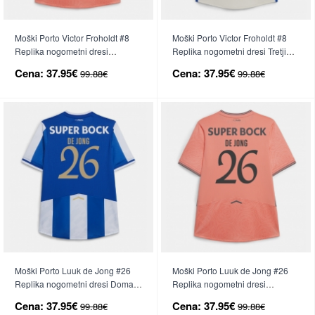
Moški Porto Victor Froholdt #8
Moški Porto Victor Froholdt #8
Replika nogometni dresi
Replika nogometni dresi Tretji
Gostujoči 2025-26 Kratek Rokav
2025-26 Kratek Rokav
Cena:
37.95€
Cena:
37.95€
99.88€
99.88€
Moški Porto Luuk de Jong #26
Moški Porto Luuk de Jong #26
Replika nogometni dresi Domači
Replika nogometni dresi
2025-26 Kratek Rokav
Gostujoči 2025-26 Kratek Rokav
Cena:
37.95€
Cena:
37.95€
99.88€
99.88€