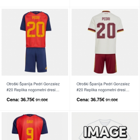
Otroški Španija Pedri Gonzalez
Otroški Španija Pedri Gonzalez
#20 Replika nogometni dresi
#20 Replika nogometni dresi
kompleti Domači SP 2026 Kratek
kompleti Gostujoči SP 2026
Cena:
36.75€
Cena:
36.75€
91.88€
91.88€
Rokav (+ hlače)
Kratek Rokav (+ hlače)