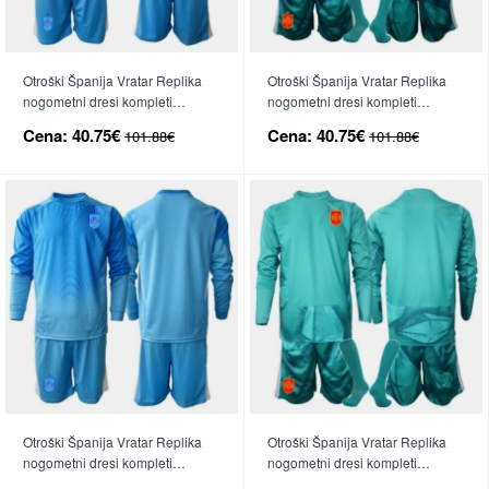
Otroški Španija Vratar Replika
Otroški Španija Vratar Replika
nogometni dresi kompleti
nogometni dresi kompleti
Domači SP 2026 Kratek Rokav
Gostujoči SP 2026 Kratek Rokav
Cena:
40.75€
Cena:
40.75€
101.88€
101.88€
(+ hlače)
(+ hlače)
Otroški Španija Vratar Replika
Otroški Španija Vratar Replika
nogometni dresi kompleti
nogometni dresi kompleti
Domači SP 2026 Dolgi Rokav (+
Gostujoči SP 2026 Dolgi Rokav