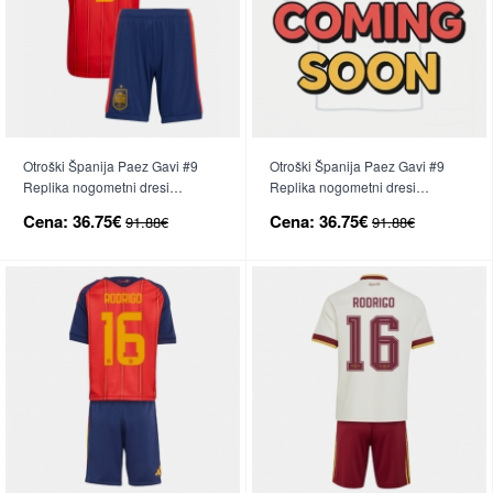
Otroški Španija Paez Gavi #9
Otroški Španija Paez Gavi #9
Replika nogometni dresi
Replika nogometni dresi
kompleti Domači SP 2026 Kratek
kompleti Gostujoči SP 2026
Cena:
36.75€
Cena:
36.75€
91.88€
91.88€
Rokav (+ hlače)
Kratek Rokav (+ hlače)