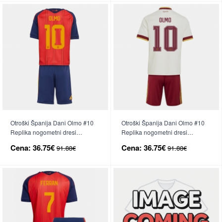
Otroški Španija Dani Olmo #10
Otroški Španija Dani Olmo #10
Replika nogometni dresi
Replika nogometni dresi
kompleti Domači SP 2026 Kratek
kompleti Gostujoči SP 2026
Cena:
36.75€
Cena:
36.75€
91.88€
91.88€
Rokav (+ hlače)
Kratek Rokav (+ hlače)