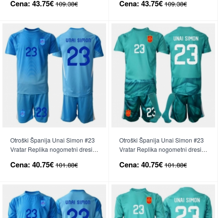
Cena:
43.75€
Cena:
43.75€
109.38€
109.38€
hlače)
(+ hlače)
Otroški Španija Unai Simon #23
Otroški Španija Unai Simon #23
Vratar Replika nogometni dresi
Vratar Replika nogometni dresi
kompleti Domači SP 2026 Kratek
kompleti Gostujoči SP 2026
Cena:
40.75€
Cena:
40.75€
101.88€
101.88€
Rokav (+ hlače)
Kratek Rokav (+ hlače)