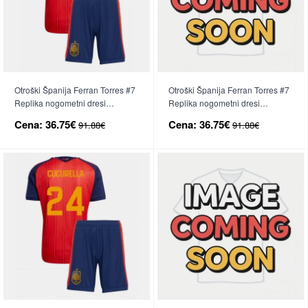
Otroški Španija Ferran Torres #7
Otroški Španija Ferran Torres #7
Replika nogometni dresi
Replika nogometni dresi
kompleti Domači SP 2026 Kratek
kompleti Gostujoči SP 2026
Cena:
36.75€
Cena:
36.75€
91.88€
91.88€
Rokav (+ hlače)
Kratek Rokav (+ hlače)