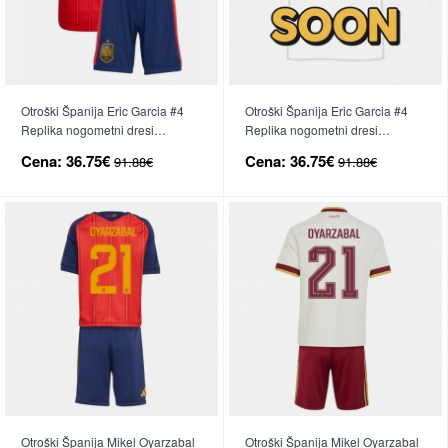
Otroški Španija Eric Garcia #4
Otroški Španija Eric Garcia #4
Replika nogometni dresi
Replika nogometni dresi
kompleti Domači SP 2026 Kratek
kompleti Gostujoči SP 2026
Cena:
36.75€
Cena:
36.75€
91.88€
91.88€
Rokav (+ hlače)
Kratek Rokav (+ hlače)
Otroški Španija Mikel Oyarzabal
Otroški Španija Mikel Oyarzabal