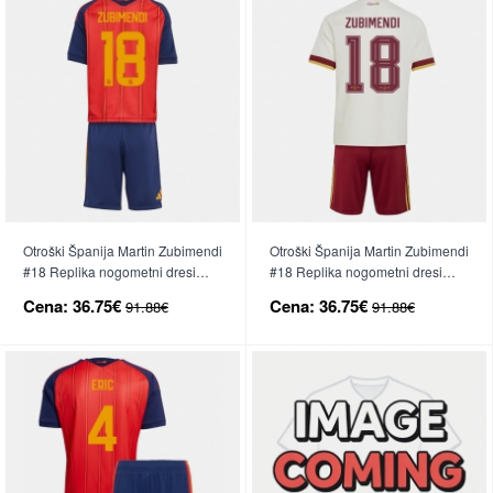
Otroški Španija Martin Zubimendi
Otroški Španija Martin Zubimendi
#18 Replika nogometni dresi
#18 Replika nogometni dresi
kompleti Domači SP 2026 Kratek
kompleti Gostujoči SP 2026
Cena:
36.75€
Cena:
36.75€
91.88€
91.88€
Rokav (+ hlače)
Kratek Rokav (+ hlače)