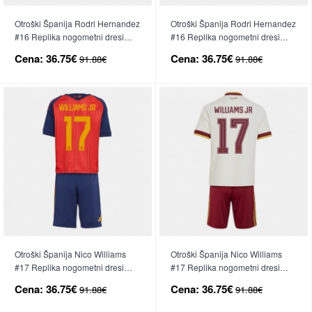
Otroški Španija Rodri Hernandez
Otroški Španija Rodri Hernandez
#16 Replika nogometni dresi
#16 Replika nogometni dresi
kompleti Domači SP 2026 Kratek
kompleti Gostujoči SP 2026
Cena:
36.75€
Cena:
36.75€
91.88€
91.88€
Rokav (+ hlače)
Kratek Rokav (+ hlače)
Otroški Španija Nico Williams
Otroški Španija Nico Williams
#17 Replika nogometni dresi
#17 Replika nogometni dresi
kompleti Domači SP 2026 Kratek
kompleti Gostujoči SP 2026
Cena:
36.75€
Cena:
36.75€
91.88€
91.88€
Rokav (+ hlače)
Kratek Rokav (+ hlače)