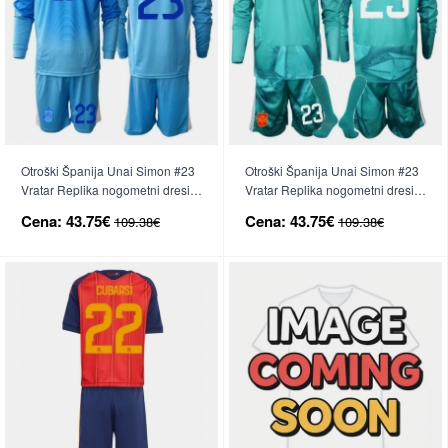
Otroški Španija Unai Simon #23
Otroški Španija Unai Simon #23
Vratar Replika nogometni dresi
Vratar Replika nogometni dresi
kompleti Domači SP 2026 Dolgi
kompleti Gostujoči SP 2026
Cena:
43.75€
Cena:
43.75€
109.38€
109.38€
Rokav (+ hlače)
Dolgi Rokav (+ hlače)