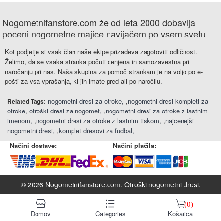
Nogometnifanstore.com že od leta 2000 dobavlja
poceni nogometne majice navijačem po vsem svetu.
Kot podjetje si vsak član naše ekipe prizadeva zagotoviti odličnost.
Želimo, da se vsaka stranka počuti cenjena in samozavestna pri
naročanju pri nas. Naša skupina za pomoč strankam je na voljo po e-
pošti za vsa vprašanja, ki jih imate pred ali po naročilu.
:
nogometni dresi za otroke
,
nogometni dresi kompleti za
Related Tags
otroke
otroški dresi za nogomet
,
nogometni dresi za otroke z lastnim
imenom
,
nogometni dresi za otroke z lastnim tiskom
,
najcenejši
nogometni dresi
,
komplet dresovi za fudbal
Načini dostave:
Načini plačila:
© 2026 Nogometnifanstore.com.
Otroški nogometni dresi
.
󰆹
󰈍
󰃦
(0)
Domov
Categories
Košarica