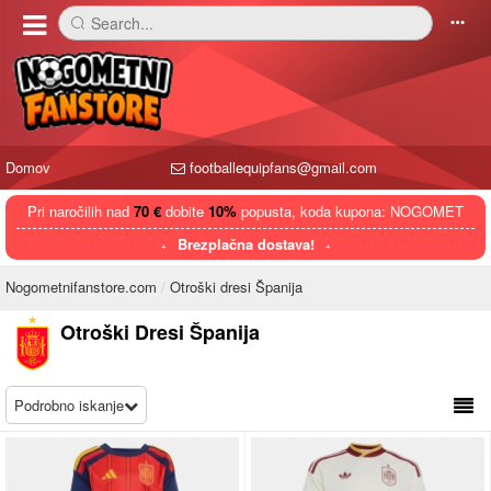
Search...
󰅼
󰄒
Domov
footballequipfans@gmail.com
Pri naročilih nad
70 €
dobite
10%
popusta, koda kupona: NOGOMET
Brezplačna dostava!
Nogometnifanstore.com
Otroški dresi Španija
Otroški Dresi Španija
Podrobno iskanje