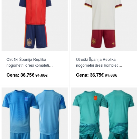
Otroški Španija Replika
Otroški Španija Replika
nogometni dresi kompleti
nogometni dresi kompleti
Domači SP 2026 Kratek Rokav
Gostujoči SP 2026 Kratek Rokav
Cena:
36.75€
Cena:
36.75€
91.88€
91.88€
(+ hlače)
(+ hlače)