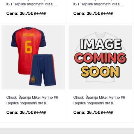
#21 Replika nogometni dresi
#21 Replika nogometni dresi
kompleti Domači SP 2026 Kratek
kompleti Gostujoči SP 2026
Cena:
36.75€
Cena:
36.75€
91.88€
91.88€
Rokav (+ hlače)
Kratek Rokav (+ hlače)
Otroški Španija Mikel Merino #6
Otroški Španija Mikel Merino #6
Replika nogometni dresi
Replika nogometni dresi
kompleti Domači SP 2026 Kratek
kompleti Gostujoči SP 2026
Cena:
36.75€
Cena:
36.75€
91.88€
91.88€
Rokav (+ hlače)
Kratek Rokav (+ hlače)