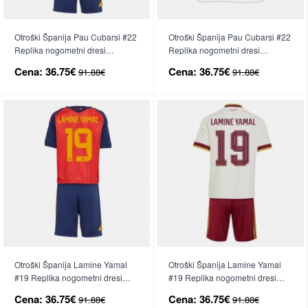
Otroški Španija Pau Cubarsi #22
Otroški Španija Pau Cubarsi #22
Replika nogometni dresi
Replika nogometni dresi
kompleti Domači SP 2026 Kratek
kompleti Gostujoči SP 2026
Cena:
36.75€
Cena:
36.75€
91.88€
91.88€
Rokav (+ hlače)
Kratek Rokav (+ hlače)
Otroški Španija Lamine Yamal
Otroški Španija Lamine Yamal
#19 Replika nogometni dresi
#19 Replika nogometni dresi
kompleti Domači SP 2026 Kratek
kompleti Gostujoči SP 2026
Cena:
36.75€
Cena:
36.75€
91.88€
91.88€
Rokav (+ hlače)
Kratek Rokav (+ hlače)