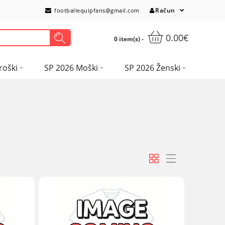
Račun
footballequipfans@gmail.com
0.00€
0 item(s) -
roški
SP 2026 Moški
SP 2026 Ženski