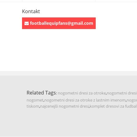
Kontakt
footballequipfans@gmail.com
Related Tags
:
nogometni dresi za otroke
,
nogometni dresi
nogomet
,
nogometni dresi za otroke z lastnim imenom
,
nogom
tiskom
,
najcenejši nogometni dresi
,
komplet dresovi za fudbal