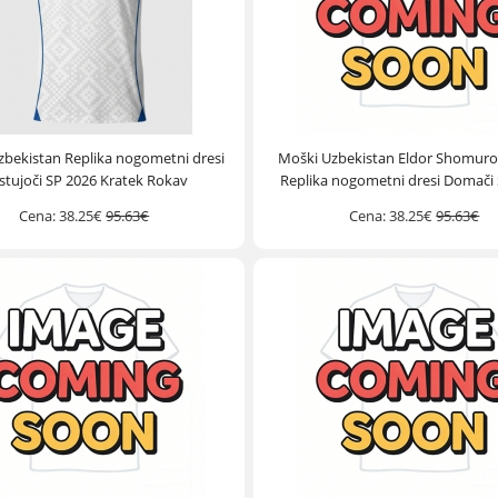
zbekistan Replika nogometni dresi
Moški Uzbekistan Eldor Shomur
stujoči SP 2026 Kratek Rokav
Replika nogometni dresi Domači
Kratek Rokav
Cena:
38.25€
95.63€
Cena:
38.25€
95.63€