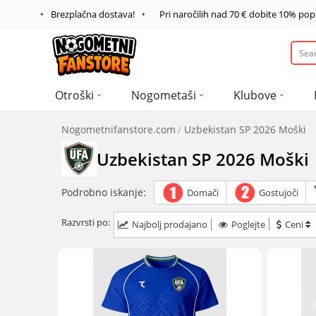
Brezplačna dostava!
Pri naročilih nad
70 €
dobite
10%
pop
Otroški
Nogometaši
Klubove
Nogometnifanstore.com
Uzbekistan SP 2026 Moški
Uzbekistan SP 2026 Moški
Podrobno iskanje:
Domači
Gostujoči
Razvrsti po:
Najbolj prodajano
Poglejte
Ceni