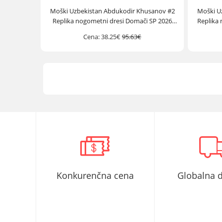
Moški Uzbekistan Abdukodir Khusanov #2
Moški U
Replika nogometni dresi Domači SP 2026
Replika 
Kratek Rokav
Cena:
38.25€
95.63€
Konkurenčna cena
Globalna 