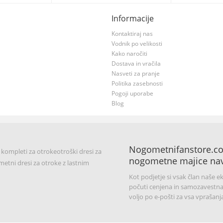
Informacije
Kontaktiraj nas
Vodnik po velikosti
Kako naročiti
Dostava in vračila
Nasveti za pranje
Politika zasebnosti
Pogoji uporabe
Blog
Nogometnifanstore.com
 kompleti za otroke
otroški dresi za
nogometne majice nav
etni dresi za otroke z lastnim
Kot podjetje si vsak član naše e
počuti cenjena in samozavestna
voljo po e-pošti za vsa vprašanja,