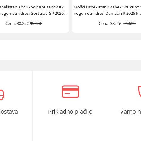
zbekistan Abdukodir Khusanov #2
Moški Uzbekistan Otabek Shukurov 
nogometni dresi Gostujoči SP 2026
nogometni dresi Domači SP 2026 Kr
Kratek Rokav
Cena:
38.25€
95.63€
Cena:
38.25€
95.63€
dostava
Prikladno plačilo
Varno 