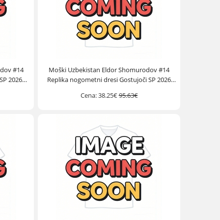
odov #14
Moški Uzbekistan Eldor Shomurodov #14
 SP 2026
Replika nogometni dresi Gostujoči SP 2026
Kratek Rokav
Cena:
38.25€
95.63€