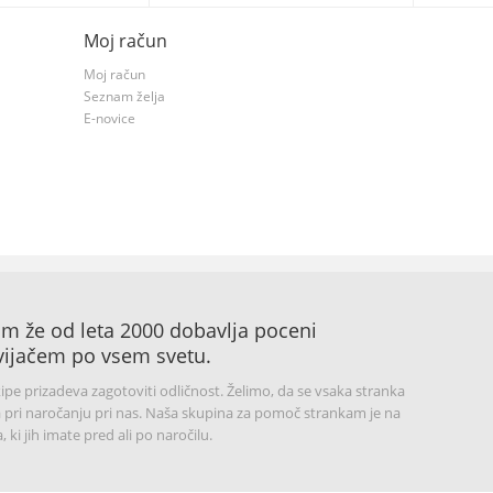
Moj račun
Moj račun
Seznam želja
E-novice
 že od leta 2000 dobavlja poceni
ijačem po vsem svetu.
kipe prizadeva zagotoviti odličnost. Želimo, da se vsaka stranka
 pri naročanju pri nas. Naša skupina za pomoč strankam je na
 ki jih imate pred ali po naročilu.