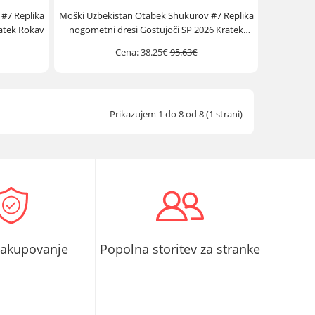
#7 Replika
Moški Uzbekistan Otabek Shukurov #7 Replika
atek Rokav
nogometni dresi Gostujoči SP 2026 Kratek
Rokav
Cena:
38.25€
95.63€
Prikazujem 1 do 8 od 8 (1 strani)
nakupovanje
Popolna storitev za stranke