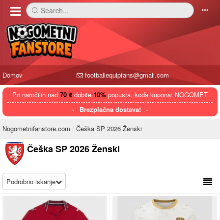
Search...
󰅼
󰄒
Domov
footballequipfans@gmail.com
Pri naročilih nad
70 €
dobite
10%
popusta, koda kupona: NOGOMET
Brezplačna dostava!
Nogometnifanstore.com
Češka SP 2026 Ženski
Češka SP 2026 Ženski
Podrobno iskanje