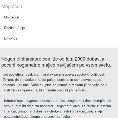
Moj račun
Moj račun
Seznam želja
E-novice
Nogometnifanstore.com že od leta 2000 dobavlja
poceni nogometne majice navijačem po vsem svetu.
Kot podjetje si vsak član naše ekipe prizadeva zagotoviti odličnost.
Želimo, da se vsaka stranka počuti cenjena in samozavestna pri
naročanju pri nas. Naša skupina za pomoč strankam je na voljo po e-
pošti za vsa vprašanja, ki jih imate pred ali po naročilu.
:
nogometni dresi za otroke
,
nogometni dresi kompleti za
Related Tags
otroke
otroški dresi za nogomet
,
nogometni dresi za otroke z lastnim
imenom
,
nogometni dresi za otroke z lastnim tiskom
,
najcenejši
nogometni dresi
,
komplet dresovi za fudbal