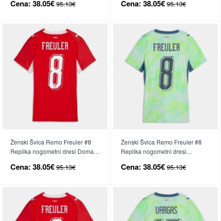
Cena:
38.05€
Cena:
38.05€
95.13€
95.13€
Ženski Švica Remo Freuler #8
Ženski Švica Remo Freuler #8
Replika nogometni dresi Domači
Replika nogometni dresi
SP 2026 Kratek Rokav
Gostujoči SP 2026 Kratek Rokav
Cena:
38.05€
Cena:
38.05€
95.13€
95.13€