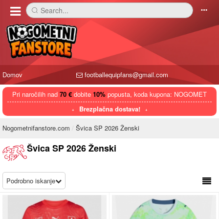
Search...
󰅼
󰄒
Domov
footballequipfans@gmail.com
Pri naročilih nad
70 €
dobite
10%
popusta, koda kupona: NOGOMET
Brezplačna dostava!
Nogometnifanstore.com
Švica SP 2026 Ženski
Švica SP 2026 Ženski
Podrobno iskanje