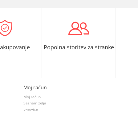
nakupovanje
Popolna storitev za stranke
Moj račun
Moj račun
Seznam želja
E-novice