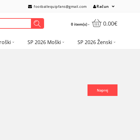
Račun
footballequipfans@gmail.com
0.00€
0 item(s) -
roški
SP 2026 Moški
SP 2026 Ženski
Naprej