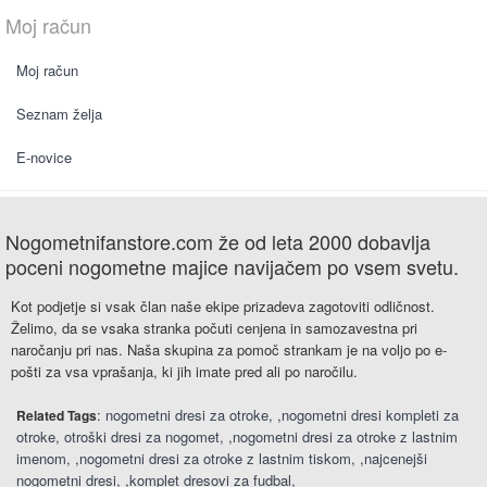
Moj račun
Moj račun
Seznam želja
E-novice
Nogometnifanstore.com že od leta 2000 dobavlja
poceni nogometne majice navijačem po vsem svetu.
Kot podjetje si vsak član naše ekipe prizadeva zagotoviti odličnost.
Želimo, da se vsaka stranka počuti cenjena in samozavestna pri
naročanju pri nas. Naša skupina za pomoč strankam je na voljo po e-
pošti za vsa vprašanja, ki jih imate pred ali po naročilu.
:
nogometni dresi za otroke
,
nogometni dresi kompleti za
Related Tags
otroke
otroški dresi za nogomet
,
nogometni dresi za otroke z lastnim
imenom
,
nogometni dresi za otroke z lastnim tiskom
,
najcenejši
nogometni dresi
,
komplet dresovi za fudbal