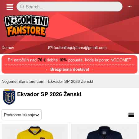
Search...
󰅼
󰄒
Domov
footballequipfans@gmail.com
Pri naročilih nad
70 €
dobite
10%
popusta, koda kupona: NOGOMET
Brezplačna dostava!
Nogometnifanstore.com
Ekvador SP 2026 Ženski
Ekvador SP 2026 Ženski
Podrobno iskanje