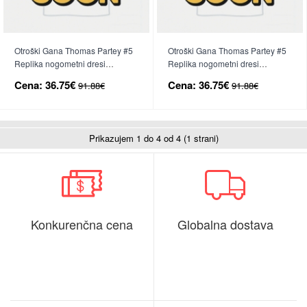
Otroški Gana Thomas Partey #5
Otroški Gana Thomas Partey #5
Replika nogometni dresi
Replika nogometni dresi
kompleti Domači SP 2026 Kratek
kompleti Gostujoči SP 2026
Cena:
36.75€
Cena:
36.75€
91.88€
91.88€
Rokav (+ hlače)
Kratek Rokav (+ hlače)
Prikazujem 1 do 4 od 4 (1 strani)
Konkurenčna cena
Globalna dostava