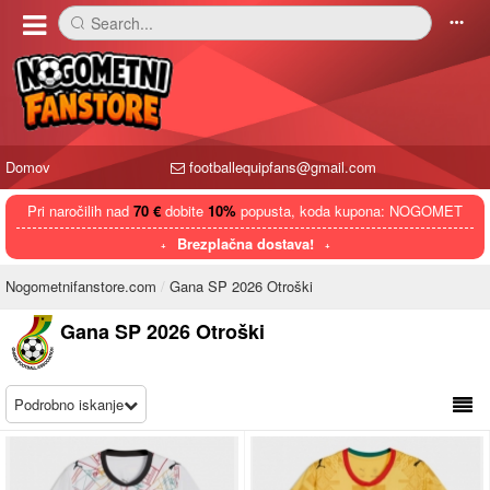
Search...
󰅼
󰄒
Domov
footballequipfans@gmail.com
Pri naročilih nad
70 €
dobite
10%
popusta, koda kupona: NOGOMET
Brezplačna dostava!
Nogometnifanstore.com
Gana SP 2026 Otroški
Gana SP 2026 Otroški
Podrobno iskanje