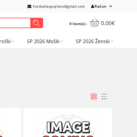
Račun
footballequipfans@gmail.com
0.00€
0 item(s) -
roški
SP 2026 Moški
SP 2026 Ženski