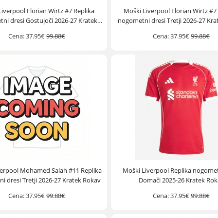
iverpool Florian Wirtz #7 Replika
Moški Liverpool Florian Wirtz #7
ni dresi Gostujoči 2026-27 Kratek
nogometni dresi Tretji 2026-27 Kr
Rokav
Cena:
37.95€
99.88€
Cena:
37.95€
99.88€
verpool Mohamed Salah #11 Replika
Moški Liverpool Replika nogomet
 dresi Tretji 2026-27 Kratek Rokav
Domači 2025-26 Kratek Rok
Cena:
37.95€
99.88€
Cena:
37.95€
99.88€