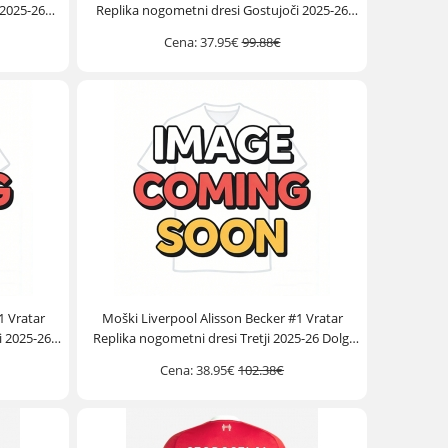
 2025-26
Replika nogometni dresi Gostujoči 2025-26
Kratek Rokav
Cena:
37.95€
99.88€
1 Vratar
Moški Liverpool Alisson Becker #1 Vratar
i 2025-26
Replika nogometni dresi Tretji 2025-26 Dolgi
Rokav
Cena:
38.95€
102.38€