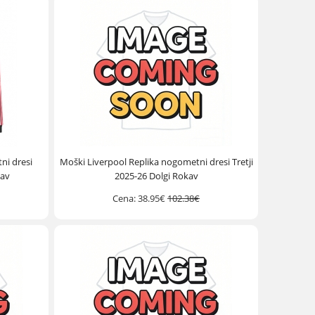
ni dresi
Moški Liverpool Replika nogometni dresi Tretji
kav
2025-26 Dolgi Rokav
Cena:
38.95€
102.38€