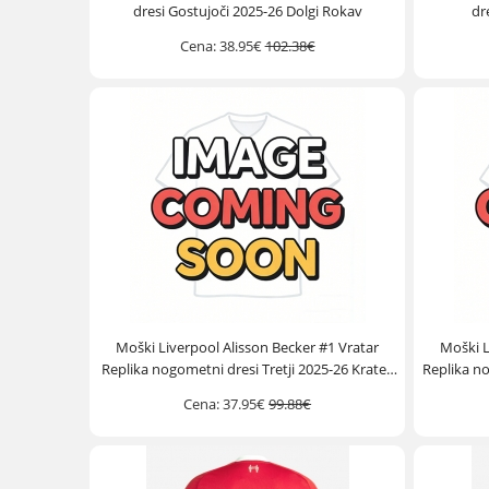
dresi Gostujoči 2025-26 Dolgi Rokav
dr
Cena:
38.95€
102.38€
Moški Liverpool Alisson Becker #1 Vratar
Moški L
Replika nogometni dresi Tretji 2025-26 Kratek
Replika n
Rokav
Cena:
37.95€
99.88€