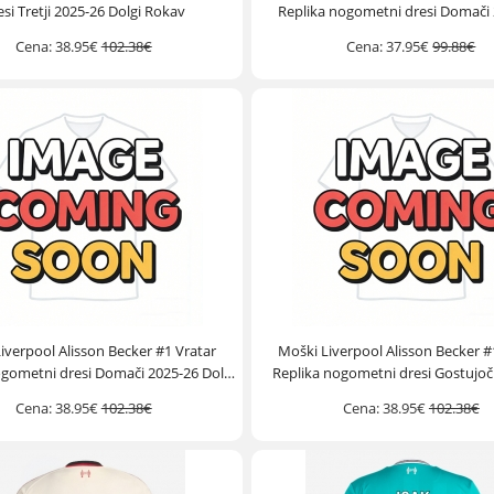
esi Tretji 2025-26 Dolgi Rokav
Replika nogometni dresi Domači
Kratek Rokav
Cena:
38.95€
102.38€
Cena:
37.95€
99.88€
iverpool Alisson Becker #1 Vratar
Moški Liverpool Alisson Becker #
ogometni dresi Domači 2025-26 Dolgi
Replika nogometni dresi Gostujoč
Rokav
Dolgi Rokav
Cena:
38.95€
102.38€
Cena:
38.95€
102.38€