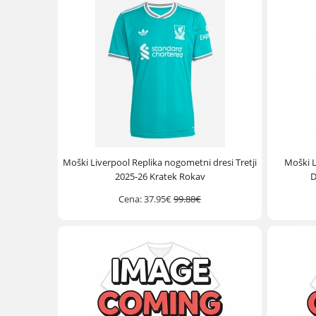
Moški Liverpool Replika nogometni dresi Tretji
Moški L
2025-26 Kratek Rokav
D
Cena:
37.95€
99.88€