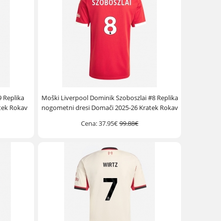
9 Replika
Moški Liverpool Dominik Szoboszlai #8 Replika
atek Rokav
nogometni dresi Domači 2025-26 Kratek Rokav
Cena:
37.95€
99.88€