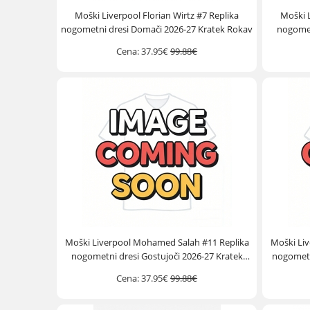
Moški Liverpool Florian Wirtz #7 Replika
Moški L
nogometni dresi Domači 2026-27 Kratek Rokav
nogomet
Cena:
37.95€
99.88€
Moški Liverpool Mohamed Salah #11 Replika
Moški Li
nogometni dresi Gostujoči 2026-27 Kratek
nogometni
Rokav
Cena:
37.95€
99.88€