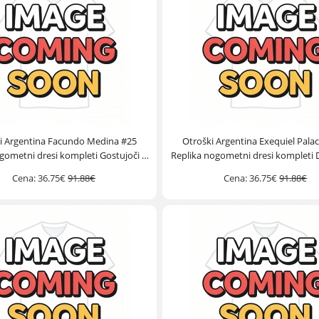
i Argentina Facundo Medina #25
Otroški Argentina Exequiel Palac
gometni dresi kompleti Gostujoči SP
Replika nogometni dresi kompleti
2026 Kratek Rokav (+ hlače)
2026 Kratek Rokav (+ hlače
Cena:
36.75€
91.88€
Cena:
36.75€
91.88€