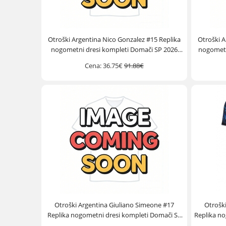
Otroški Argentina Nico Gonzalez #15 Replika
Otroški A
nogometni dresi kompleti Domači SP 2026
nogometn
Kratek Rokav (+ hlače)
Cena:
36.75€
91.88€
Otroški Argentina Giuliano Simeone #17
Otrošk
Replika nogometni dresi kompleti Domači SP
Replika no
2026 Kratek Rokav (+ hlače)