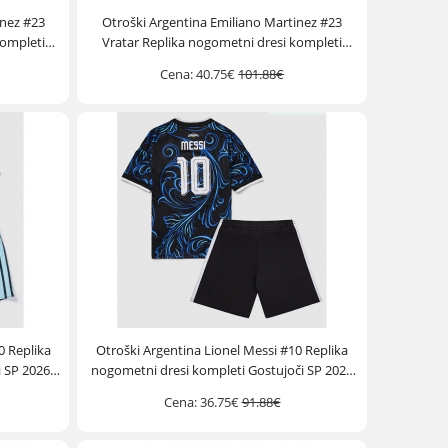
inez #23
Otroški Argentina Emiliano Martinez #23
kompleti
Vratar Replika nogometni dresi kompleti
 hlače)
Gostujoči SP 2026 Kratek Rokav (+ hlače)
Cena:
40.75€
101.88€
0 Replika
Otroški Argentina Lionel Messi #10 Replika
 SP 2026
nogometni dresi kompleti Gostujoči SP 2026
Kratek Rokav (+ hlače)
Cena:
36.75€
91.88€