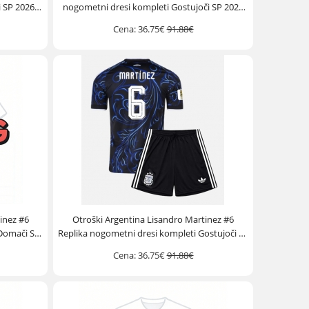
 SP 2026
nogometni dresi kompleti Gostujoči SP 2026
Kratek Rokav (+ hlače)
Cena:
36.75€
91.88€
inez #6
Otroški Argentina Lisandro Martinez #6
 Domači SP
Replika nogometni dresi kompleti Gostujoči SP
)
2026 Kratek Rokav (+ hlače)
Cena:
36.75€
91.88€