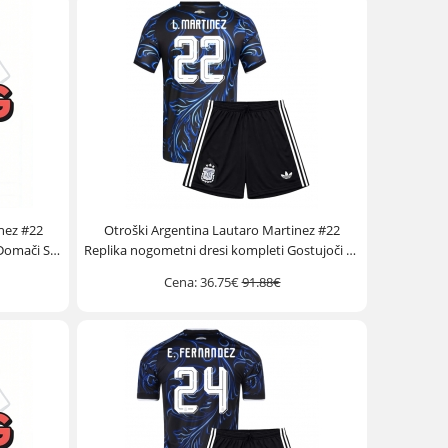
nez #22
Otroški Argentina Lautaro Martinez #22
 Domači SP
Replika nogometni dresi kompleti Gostujoči SP
)
2026 Kratek Rokav (+ hlače)
Cena:
36.75€
91.88€