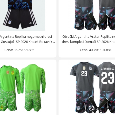
Argentina Replika nogometni dresi
Otroški Argentina Vratar Replika 
 Gostujoči SP 2026 Kratek Rokav (+
dresi kompleti Domači SP 2026 Kr
hlače)
(+ hlače)
Cena:
36.75€
91.88€
Cena:
40.75€
101.88€