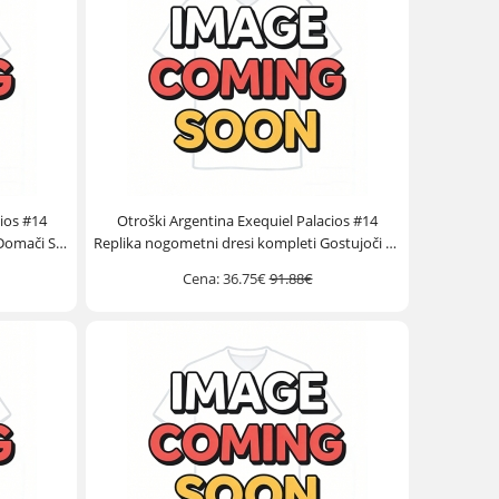
ios #14
Otroški Argentina Exequiel Palacios #14
 Domači SP
Replika nogometni dresi kompleti Gostujoči SP
)
2026 Kratek Rokav (+ hlače)
Cena:
36.75€
91.88€