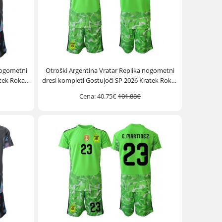
nogometni
Otroški Argentina Vratar Replika nogometni
atek Rokav
dresi kompleti Gostujoči SP 2026 Kratek Rokav
(+ hlače)
Cena:
40.75€
101.88€