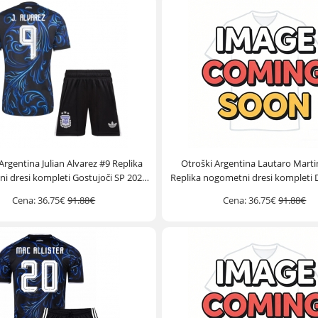
Argentina Julian Alvarez #9 Replika
Otroški Argentina Lautaro Marti
i dresi kompleti Gostujoči SP 2026
Replika nogometni dresi kompleti
Kratek Rokav (+ hlače)
2026 Kratek Rokav (+ hlače
Cena:
36.75€
91.88€
Cena:
36.75€
91.88€