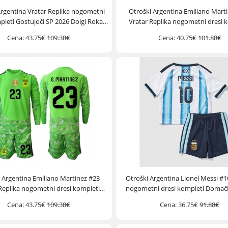
Argentina Vratar Replika nogometni
Otroški Argentina Emiliano Mart
pleti Gostujoči SP 2026 Dolgi Rokav
Vratar Replika nogometni dresi 
(+ hlače)
Domači SP 2026 Kratek Rokav (+
Cena:
43.75€
109.38€
Cena:
40.75€
101.88€
 Argentina Emiliano Martinez #23
Otroški Argentina Lionel Messi #1
Replika nogometni dresi kompleti
nogometni dresi kompleti Domači
oči SP 2026 Dolgi Rokav (+ hlače)
Kratek Rokav (+ hlače)
Cena:
43.75€
109.38€
Cena:
36.75€
91.88€