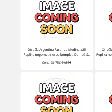
Otroški Argentina Facundo Medina #25
Otrošk
Replika nogometni dresi kompleti Domači SP
Replika no
2026 Kratek Rokav (+ hlače)
Cena:
36.75€
91.88€