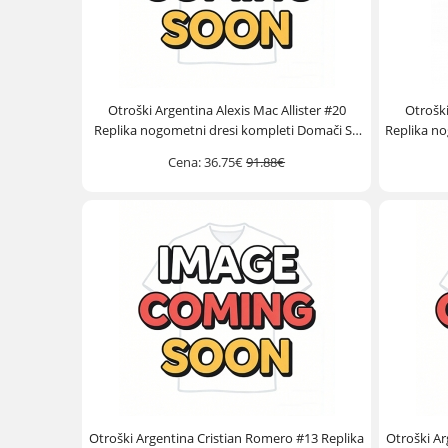
Otroški Argentina Alexis Mac Allister #20
Otroški
Replika nogometni dresi kompleti Domači SP
Replika no
2026 Kratek Rokav (+ hlače)
Cena:
36.75€
91.88€
Otroški Argentina Cristian Romero #13 Replika
Otroški Ar