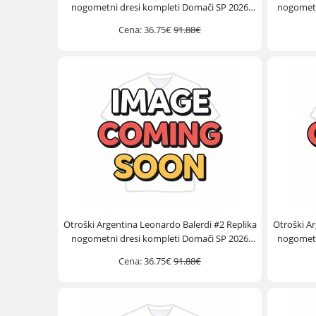
nogometni dresi kompleti Domači SP 2026
nogometn
Kratek Rokav (+ hlače)
Cena:
36.75€
91.88€
Otroški Argentina Leonardo Balerdi #2 Replika
Otroški Ar
nogometni dresi kompleti Domači SP 2026
nogometn
Kratek Rokav (+ hlače)
Cena:
36.75€
91.88€