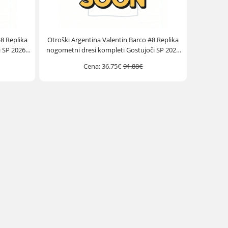
8 Replika
Otroški Argentina Valentin Barco #8 Replika
 SP 2026
nogometni dresi kompleti Gostujoči SP 2026
Kratek Rokav (+ hlače)
Cena:
36.75€
91.88€