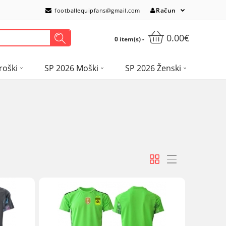
Račun
footballequipfans@gmail.com
0.00€
0 item(s) -
roški
SP 2026 Moški
SP 2026 Ženski