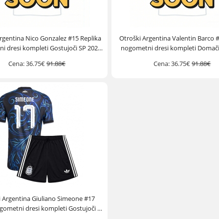
rgentina Nico Gonzalez #15 Replika
Otroški Argentina Valentin Barco #
i dresi kompleti Gostujoči SP 2026
nogometni dresi kompleti Domači
Kratek Rokav (+ hlače)
Kratek Rokav (+ hlače)
Cena:
36.75€
91.88€
Cena:
36.75€
91.88€
i Argentina Giuliano Simeone #17
gometni dresi kompleti Gostujoči SP
2026 Kratek Rokav (+ hlače)