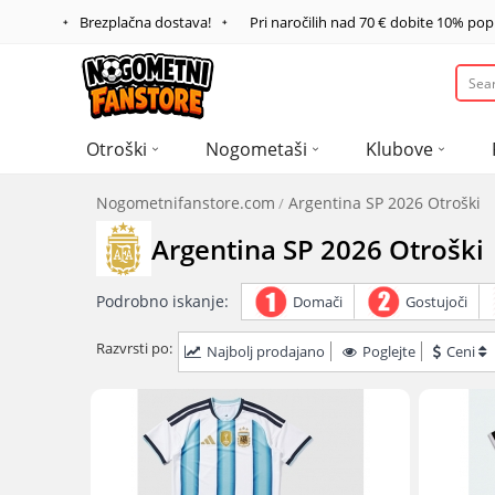
Brezplačna dostava!
Pri naročilih nad
70 €
dobite
10%
pop
Otroški
Nogometaši
Klubove
Nogometnifanstore.com
Argentina SP 2026 Otroški
Argentina SP 2026 Otroški
Podrobno iskanje:
Domači
Gostujoči
Razvrsti po:
Najbolj prodajano
Poglejte
Ceni