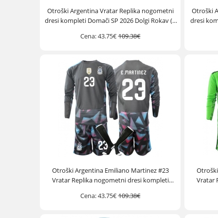
Otroški Argentina Vratar Replika nogometni
Otroški 
dresi kompleti Domači SP 2026 Dolgi Rokav (+
dresi kom
hlače)
Cena:
43.75€
109.38€
Otroški Argentina Emiliano Martinez #23
Otroški
Vratar Replika nogometni dresi kompleti
Vratar 
Domači SP 2026 Dolgi Rokav (+ hlače)
Gostuj
Cena:
43.75€
109.38€