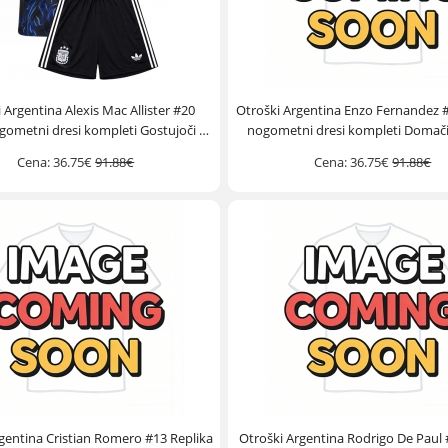
 Argentina Alexis Mac Allister #20
Otroški Argentina Enzo Fernandez #
gometni dresi kompleti Gostujoči SP
nogometni dresi kompleti Domači
2026 Kratek Rokav (+ hlače)
Kratek Rokav (+ hlače)
Cena:
36.75€
91.88€
Cena:
36.75€
91.88€
gentina Cristian Romero #13 Replika
Otroški Argentina Rodrigo De Paul 