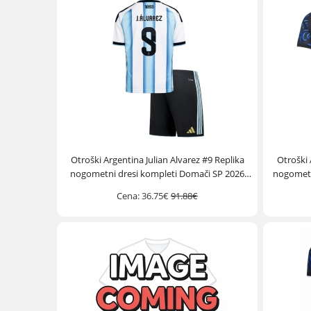
Otroški Argentina Julian Alvarez #9 Replika
Otroški 
nogometni dresi kompleti Domači SP 2026
nogometn
Kratek Rokav (+ hlače)
Cena:
36.75€
91.88€