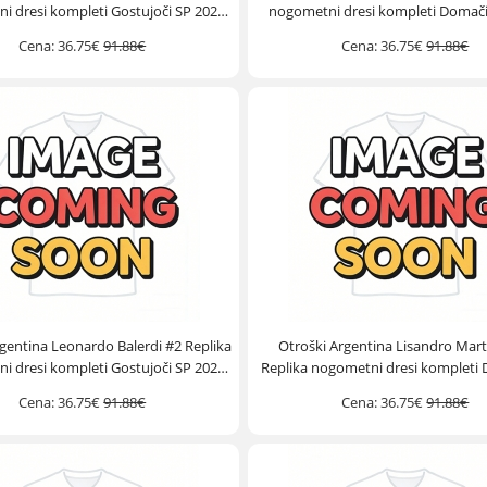
i dresi kompleti Gostujoči SP 2026
nogometni dresi kompleti Domači
Kratek Rokav (+ hlače)
Kratek Rokav (+ hlače)
Cena:
36.75€
91.88€
Cena:
36.75€
91.88€
gentina Leonardo Balerdi #2 Replika
Otroški Argentina Lisandro Mart
i dresi kompleti Gostujoči SP 2026
Replika nogometni dresi kompleti
Kratek Rokav (+ hlače)
2026 Kratek Rokav (+ hlače
Cena:
36.75€
91.88€
Cena:
36.75€
91.88€