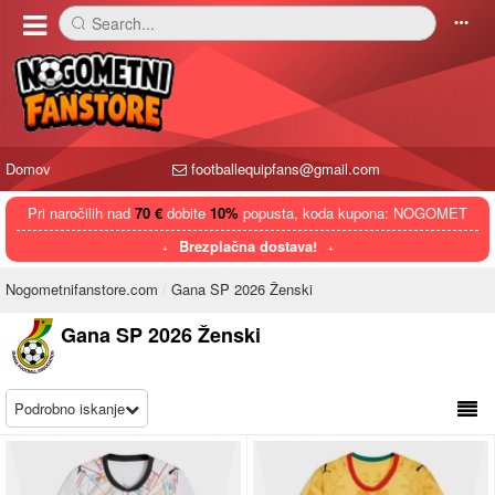
Search...
󰅼
󰄒
Domov
footballequipfans@gmail.com
Pri naročilih nad
70 €
dobite
10%
popusta, koda kupona: NOGOMET
Brezplačna dostava!
Nogometnifanstore.com
Gana SP 2026 Ženski
Gana SP 2026 Ženski
Podrobno iskanje