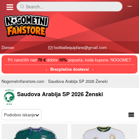
Search...
󰅼
󰄒
Domov
footballequipfans@gmail.com
Pri naročilih nad
70 €
dobite
10%
popusta, koda kupona: NOGOMET
Brezplačna dostava!
Nogometnifanstore.com
Saudova Arabija SP 2026 Ženski
Saudova Arabija SP 2026 Ženski
Podrobno iskanje