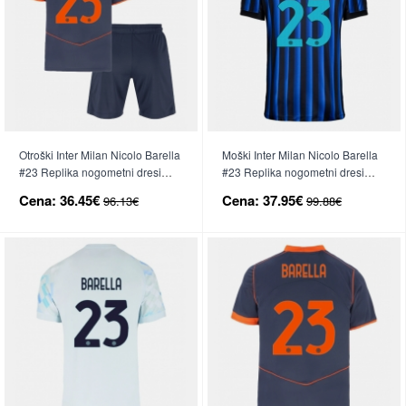
Otroški Inter Milan Nicolo Barella
Moški Inter Milan Nicolo Barella
#23 Replika nogometni dresi
#23 Replika nogometni dresi
kompleti Tretji 2025-26 Kratek
Domači 2025-26 Kratek Rokav
Cena:
36.45€
Cena:
37.95€
96.13€
99.88€
Rokav (+ hlače)