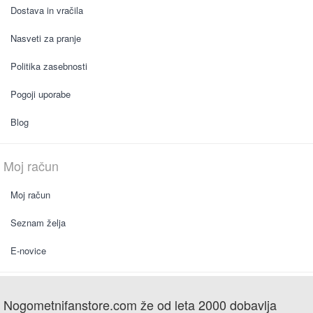
Dostava in vračila
Nasveti za pranje
Politika zasebnosti
Pogoji uporabe
Blog
Moj račun
Moj račun
Seznam želja
E-novice
Nogometnifanstore.com že od leta 2000 dobavlja