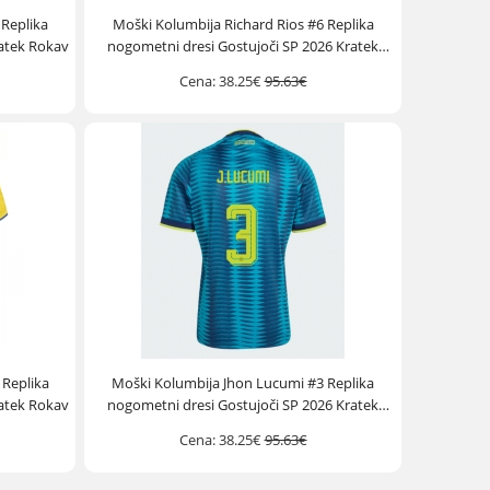
 Replika
Moški Kolumbija Richard Rios #6 Replika
atek Rokav
nogometni dresi Gostujoči SP 2026 Kratek
Rokav
Cena:
38.25€
95.63€
 Replika
Moški Kolumbija Jhon Lucumi #3 Replika
atek Rokav
nogometni dresi Gostujoči SP 2026 Kratek
Rokav
Cena:
38.25€
95.63€