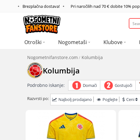
Brezplačna dostava!
Pri naročilih nad
70 €
dobite
10%
pop
Otroški
Nogometaši
Klubove
Nogometnifanstore.com
Kolumbija
Kolumbija
Podrobno iskanje:
Domači
Gostujoči
Razvrsti po:
Najbolj prodajano
Poglejte
Ceni