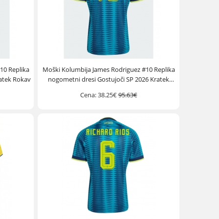
10 Replika
Moški Kolumbija James Rodriguez #10 Replika
atek Rokav
nogometni dresi Gostujoči SP 2026 Kratek
Rokav
Cena:
38.25€
95.63€