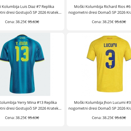
 Kolumbija Luis Diaz #7 Replika
Moški Kolumbija Richard Rios #6
ni dresi Gostujoči SP 2026 Kratek
nogometni dresi Domači SP 2026 Kr
Rokav
Cena:
38.25€
95.63€
Cena:
38.25€
95.63€
Kolumbija Yerry Mina #13 Replika
Moški Kolumbija Jhon Lucumi #3
ni dresi Gostujoči SP 2026 Kratek
nogometni dresi Domači SP 2026 Kr
Rokav
Cena:
38.25€
95.63€
Cena:
38.25€
95.63€