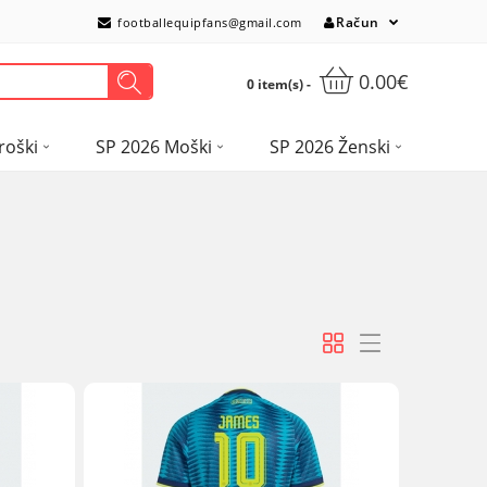
Račun
footballequipfans@gmail.com
0.00€
0 item(s) -
roški
SP 2026 Moški
SP 2026 Ženski