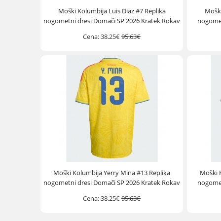
Moški Kolumbija Luis Diaz #7 Replika
Moški
nogometni dresi Domači SP 2026 Kratek Rokav
nogomet
Cena:
38.25€
95.63€
Moški Kolumbija Yerry Mina #13 Replika
Moški 
nogometni dresi Domači SP 2026 Kratek Rokav
nogomet
Cena:
38.25€
95.63€