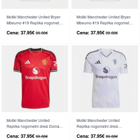
Moški Manchester United Bryan
Moški Manchester United Bryan
Mbeumo #19 Replika nogometni
Mbeumo #19 Replika nogometni
dresi Gostujoči 2026-27 Kratek
dresi Tretji 2026-27 Kratek Rokav
Cena:
37.95€
Cena:
37.95€
99.88€
99.88€
Rokav
Moški Manchester United
Moški Manchester United
Replika nogometni dresi Domači
Replika nogometni dresi
2025-26 Kratek Rokav
Gostujoči 2025-26 Kratek Rokav
Cena:
37.95€
Cena:
37.95€
99.88€
99.88€