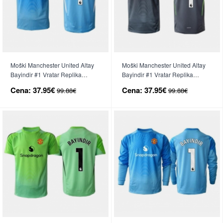
Moški Manchester United Altay
Moški Manchester United Altay
Bayindir #1 Vratar Replika
Bayindir #1 Vratar Replika
nogometni dresi Domači 2025-
nogometni dresi Gostujoči 2025-
Cena:
37.95€
Cena:
37.95€
99.88€
99.88€
26 Kratek Rokav
26 Kratek Rokav