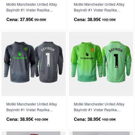
Moški Manchester United Altay
Moški Manchester United Altay
Bayindir #1 Vratar Replika
Bayindir #1 Vratar Replika
nogometni dresi Tretji 2025-26
nogometni dresi Domači 2025-
Cena:
37.95€
Cena:
38.95€
99.88€
102.38€
Kratek Rokav
26 Dolgi Rokav
Moški Manchester United Altay
Moški Manchester United Altay
Bayindir #1 Vratar Replika
Bayindir #1 Vratar Replika
nogometni dresi Gostujoči 2025-
nogometni dresi Tretji 2025-26
Cena:
38.95€
Cena:
38.95€
102.38€
102.38€
26 Dolgi Rokav
Dolgi Rokav