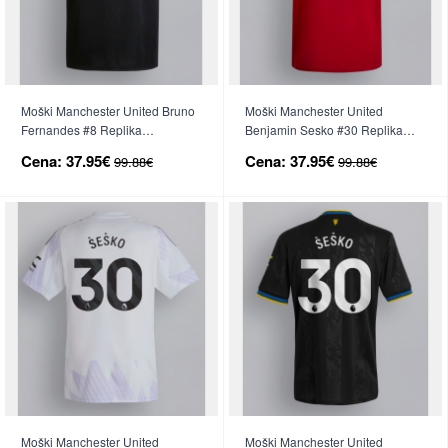
Moški Manchester United Bruno
Moški Manchester United
Fernandes #8 Replika
Benjamin Sesko #30 Replika
nogometni dresi Tretji 2025-26
nogometni dresi Domači 2025-
Cena:
37.95€
Cena:
37.95€
99.88€
99.88€
Kratek Rokav
26 Kratek Rokav
Moški Manchester United
Moški Manchester United