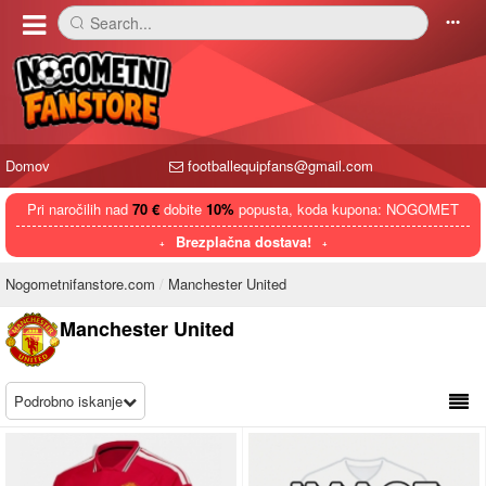
Search...
󰅼
󰄒
Domov
footballequipfans@gmail.com
Pri naročilih nad
70 €
dobite
10%
popusta, koda kupona: NOGOMET
Brezplačna dostava!
Nogometnifanstore.com
Manchester United
Manchester United
Podrobno iskanje