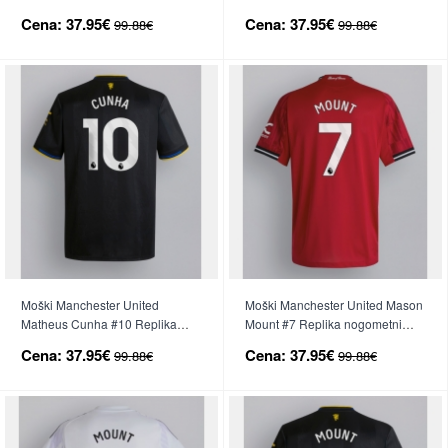
nogometni dresi Domači 2025-
nogometni dresi Gostujoči 2025-
Cena:
37.95€
Cena:
37.95€
99.88€
99.88€
26 Kratek Rokav
26 Kratek Rokav
Moški Manchester United
Moški Manchester United Mason
Matheus Cunha #10 Replika
Mount #7 Replika nogometni
nogometni dresi Tretji 2025-26
dresi Domači 2025-26 Kratek
Cena:
37.95€
Cena:
37.95€
99.88€
99.88€
Kratek Rokav
Rokav