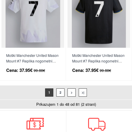
Moški Manchester United Mason
Moški Manchester United Mason
Mount #7 Replika nogometni
Mount #7 Replika nogometni
dresi Gostujoči 2025-26 Kratek
dresi Tretji 2025-26 Kratek Rokav
Cena:
37.95€
Cena:
37.95€
99.88€
99.88€
Rokav
1
2
>
>|
Prikazujem 1 do 48 od 81 (2 strani)