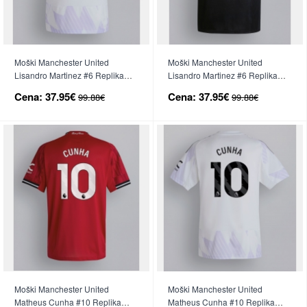
Moški Manchester United
Moški Manchester United
Lisandro Martinez #6 Replika
Lisandro Martinez #6 Replika
nogometni dresi Gostujoči 2025-
nogometni dresi Tretji 2025-26
Cena:
37.95€
Cena:
37.95€
99.88€
99.88€
26 Kratek Rokav
Kratek Rokav
Moški Manchester United
Moški Manchester United
Matheus Cunha #10 Replika
Matheus Cunha #10 Replika