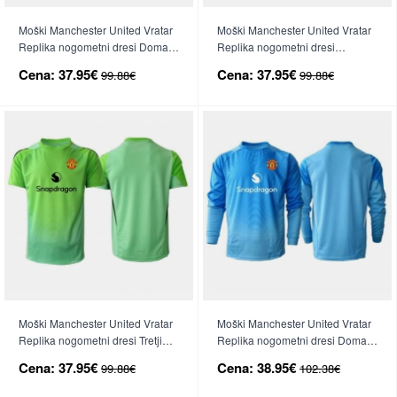
Moški Manchester United Vratar
Moški Manchester United Vratar
Replika nogometni dresi Domači
Replika nogometni dresi
2025-26 Kratek Rokav
Gostujoči 2025-26 Kratek Rokav
Cena:
37.95€
Cena:
37.95€
99.88€
99.88€
Moški Manchester United Vratar
Moški Manchester United Vratar
Replika nogometni dresi Tretji
Replika nogometni dresi Domači
2025-26 Kratek Rokav
2025-26 Dolgi Rokav
Cena:
37.95€
Cena:
38.95€
99.88€
102.38€