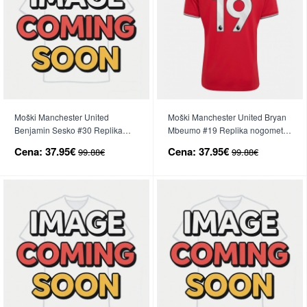
Moški Manchester United
Moški Manchester United Bryan
Benjamin Sesko #30 Replika
Mbeumo #19 Replika nogometni
nogometni dresi Tretji 2026-27
dresi Domači 2026-27 Kratek
Cena:
37.95€
Cena:
37.95€
99.88€
99.88€
Kratek Rokav
Rokav