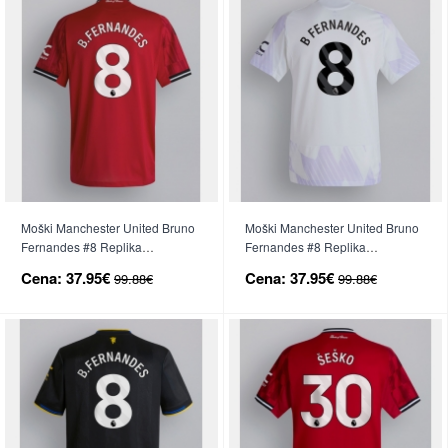
Moški Manchester United Bruno
Moški Manchester United Bruno
Fernandes #8 Replika
Fernandes #8 Replika
nogometni dresi Domači 2025-
nogometni dresi Gostujoči 2025-
Cena:
37.95€
Cena:
37.95€
99.88€
99.88€
26 Kratek Rokav
26 Kratek Rokav