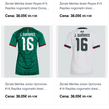
Ženski Mehika Israel Reyes #15
Ženski Mehika Israel Reyes #15
Replika nogometni dresi Domači
Replika nogometni dresi
SP 2026 Kratek Rokav
Gostujoči SP 2026 Kratek Rokav
Cena:
38.05€
Cena:
38.05€
95.13€
95.13€
Ženski Mehika Julian Quinones
Ženski Mehika Julian Quinones
#16 Replika nogometni dresi
#16 Replika nogometni dresi
Domači SP 2026 Kratek Rokav
Gostujoči SP 2026 Kratek Rokav
Cena:
38.05€
Cena:
38.05€
95.13€
95.13€