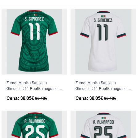
Ženski Mehika Santiago
Ženski Mehika Santiago
Gimenez #11 Replika nogometni
Gimenez #11 Replika nogometni
dresi Domači SP 2026 Kratek
dresi Gostujoči SP 2026 Kratek
Cena:
38.05€
Cena:
38.05€
95.13€
95.13€
Rokav
Rokav