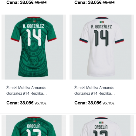
Cena:
38.05€
Cena:
38.05€
95.13€
95.13€
Ženski Mehika Armando
Ženski Mehika Armando
Gonzalez #14 Replika
Gonzalez #14 Replika
nogometni dresi Domači SP
nogometni dresi Gostujoči SP
Cena:
38.05€
Cena:
38.05€
95.13€
95.13€
2026 Kratek Rokav
2026 Kratek Rokav