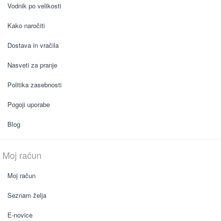
Vodnik po velikosti
Kako naročiti
Dostava in vračila
Nasveti za pranje
Politika zasebnosti
Pogoji uporabe
Blog
Moj račun
Moj račun
Seznam želja
E-novice