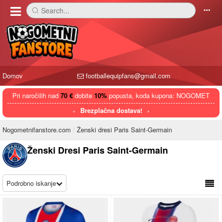
Search...
󰅼
󰄒
Domov
footballequipfans@gmail.com
Pri naročilih nad
70 €
dobite
10%
popusta, koda kupona: NOGOMET
Brezplačna dostava!
Nogometnifanstore.com
Ženski dresi Paris Saint-Germain
Ženski Dresi Paris Saint-Germain
Podrobno iskanje