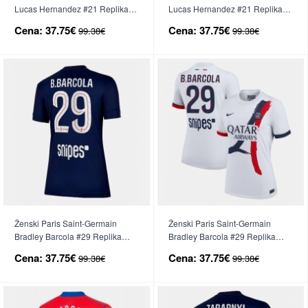
Lucas Hernandez #21 Replika
Lucas Hernandez #21 Replika
nogometni dresi Gostujoči 2025-
nogometni dresi Tretji 2025-26
Cena:
37.75€
Cena:
37.75€
99.38€
99.38€
26 Kratek Rokav
Kratek Rokav
Ženski Paris Saint-Germain
Ženski Paris Saint-Germain
Bradley Barcola #29 Replika
Bradley Barcola #29 Replika
nogometni dresi Domači 2025-
nogometni dresi Gostujoči 2025-
Cena:
37.75€
Cena:
37.75€
99.38€
99.38€
26 Kratek Rokav
26 Kratek Rokav