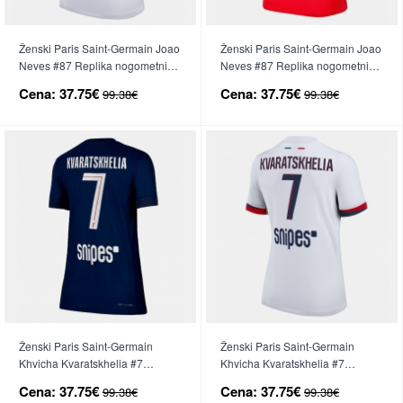
Ženski Paris Saint-Germain Joao
Ženski Paris Saint-Germain Joao
Neves #87 Replika nogometni
Neves #87 Replika nogometni
dresi Gostujoči 2025-26 Kratek
dresi Tretji 2025-26 Kratek Rokav
Cena:
37.75€
Cena:
37.75€
99.38€
99.38€
Rokav
Ženski Paris Saint-Germain
Ženski Paris Saint-Germain
Khvicha Kvaratskhelia #7
Khvicha Kvaratskhelia #7
Replika nogometni dresi Domači
Replika nogometni dresi
Cena:
37.75€
Cena:
37.75€
99.38€
99.38€
2025-26 Kratek Rokav
Gostujoči 2025-26 Kratek Rokav