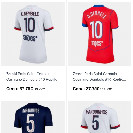
Ženski Paris Saint-Germain
Ženski Paris Saint-Germain
Ousmane Dembele #10 Replika
Ousmane Dembele #10 Replika
nogometni dresi Gostujoči 2025-
nogometni dresi Tretji 2025-26
Cena:
37.75€
Cena:
37.75€
99.38€
99.38€
26 Kratek Rokav
Kratek Rokav