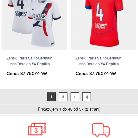
Ženski Paris Saint-Germain
Ženski Paris Saint-Germain
Lucas Beraldo #4 Replika
Lucas Beraldo #4 Replika
nogometni dresi Gostujoči 2025-
nogometni dresi Tretji 2025-26
Cena:
37.75€
Cena:
37.75€
99.38€
99.38€
26 Kratek Rokav
Kratek Rokav
1
2
>
>|
Prikazujem 1 do 48 od 57 (2 strani)