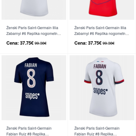
Ženski Paris Saint-Germain Illia
Ženski Paris Saint-Germain Illia
Zabarnyi #6 Replika nogometni
Zabarnyi #6 Replika nogometni
dresi Gostujoči 2025-26 Kratek
dresi Tretji 2025-26 Kratek Rokav
Cena:
37.75€
Cena:
37.75€
99.38€
99.38€
Rokav
Ženski Paris Saint-Germain
Ženski Paris Saint-Germain
Fabian Ruiz #8 Replika
Fabian Ruiz #8 Replika