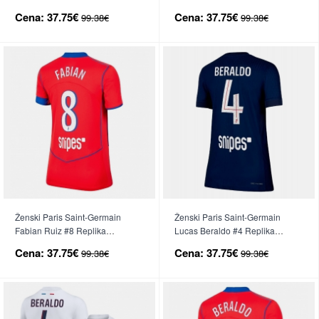
nogometni dresi Domači 2025-
nogometni dresi Gostujoči 2025-
Cena:
37.75€
Cena:
37.75€
99.38€
99.38€
26 Kratek Rokav
26 Kratek Rokav
Ženski Paris Saint-Germain
Ženski Paris Saint-Germain
Fabian Ruiz #8 Replika
Lucas Beraldo #4 Replika
nogometni dresi Tretji 2025-26
nogometni dresi Domači 2025-
Cena:
37.75€
Cena:
37.75€
99.38€
99.38€
Kratek Rokav
26 Kratek Rokav