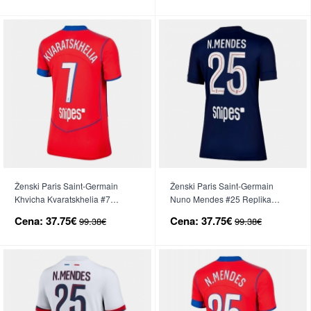
Ženski Paris Saint-Germain
Ženski Paris Saint-Germain
Khvicha Kvaratskhelia #7
Nuno Mendes #25 Replika
Replika nogometni dresi Tretji
nogometni dresi Domači 2025-
Cena:
37.75€
Cena:
37.75€
99.38€
99.38€
2025-26 Kratek Rokav
26 Kratek Rokav