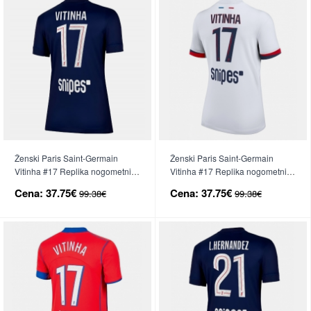
Ženski Paris Saint-Germain
Ženski Paris Saint-Germain
Vitinha #17 Replika nogometni
Vitinha #17 Replika nogometni
dresi Domači 2025-26 Kratek
dresi Gostujoči 2025-26 Kratek
Cena:
37.75€
Cena:
37.75€
99.38€
99.38€
Rokav
Rokav