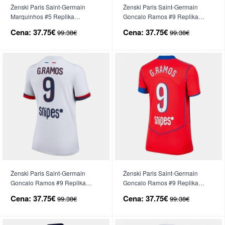
Ženski Paris Saint-Germain
Ženski Paris Saint-Germain
Marquinhos #5 Replika
Goncalo Ramos #9 Replika
nogometni dresi Tretji 2025-26
nogometni dresi Domači 2025-
Cena:
37.75€
Cena:
37.75€
99.38€
99.38€
Kratek Rokav
26 Kratek Rokav
Ženski Paris Saint-Germain
Ženski Paris Saint-Germain
Goncalo Ramos #9 Replika
Goncalo Ramos #9 Replika
nogometni dresi Gostujoči 2025-
nogometni dresi Tretji 2025-26
Cena:
37.75€
Cena:
37.75€
99.38€
99.38€
26 Kratek Rokav
Kratek Rokav