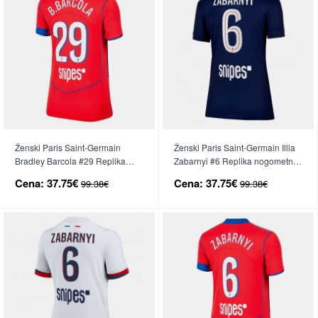
Ženski Paris Saint-Germain
Ženski Paris Saint-Germain Illia
Bradley Barcola #29 Replika
Zabarnyi #6 Replika nogometni
nogometni dresi Tretji 2025-26
dresi Domači 2025-26 Kratek
Cena:
37.75€
Cena:
37.75€
99.38€
99.38€
Kratek Rokav
Rokav