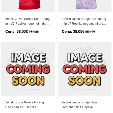
Ženski Južna Koreja Son Heung-
Ženski Južna Koreja Son Heung-
min #7 Replika nogometni dresi
min #7 Replika nogometni dresi
Domači SP 2026 Kratek Rokav
Gostujoči SP 2026 Kratek Rokav
Cena:
38.05€
Cena:
38.05€
95.13€
95.13€
Ženski Južna Koreja Hwang
Ženski Južna Koreja Hwang
Hee-chan #11 Replika
Hee-chan #11 Replika
nogometni dresi Domači SP
nogometni dresi Gostujoči SP