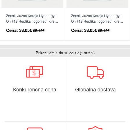
Ženski Južna Koreja Hyeon-gyu
Ženski Južna Koreja Hyeon-gyu
Oh #18 Replika nogometni dresi
Oh #18 Replika nogometni dresi
Domači SP 2026 Kratek Rokav
Gostujoči SP 2026 Kratek Rokav
Cena:
38.05€
Cena:
38.05€
95.13€
95.13€
Prikazujem 1 do 12 od 12 (1 strani)
Konkurenčna cena
Globalna dostava