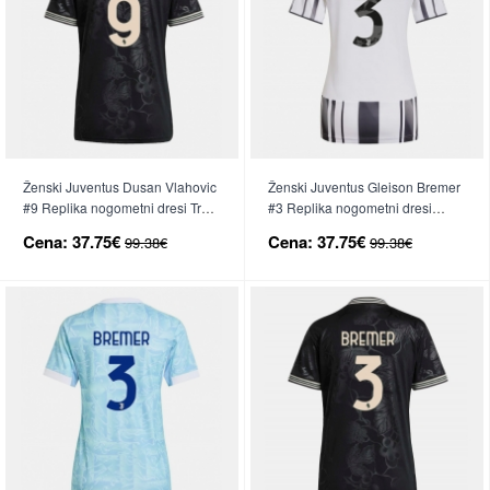
Ženski Juventus Dusan Vlahovic
Ženski Juventus Gleison Bremer
#9 Replika nogometni dresi Tretji
#3 Replika nogometni dresi
2025-26 Kratek Rokav
Domači 2025-26 Kratek Rokav
Cena:
37.75€
Cena:
37.75€
99.38€
99.38€