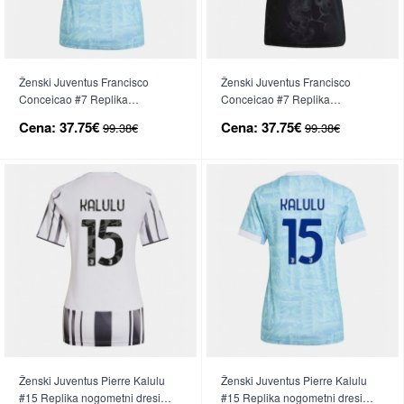
Ženski Juventus Francisco
Ženski Juventus Francisco
Conceicao #7 Replika
Conceicao #7 Replika
nogometni dresi Gostujoči 2025-
nogometni dresi Tretji 2025-26
Cena:
37.75€
Cena:
37.75€
99.38€
99.38€
26 Kratek Rokav
Kratek Rokav
Ženski Juventus Pierre Kalulu
Ženski Juventus Pierre Kalulu
#15 Replika nogometni dresi
#15 Replika nogometni dresi