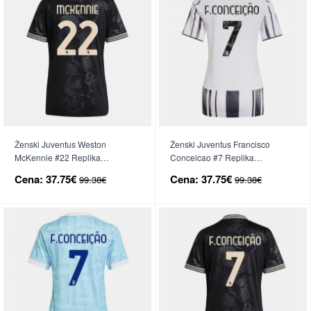
Ženski Juventus Weston
Ženski Juventus Francisco
McKennie #22 Replika
Conceicao #7 Replika
nogometni dresi Tretji 2025-26
nogometni dresi Domači 2025-
Cena:
37.75€
Cena:
37.75€
99.38€
99.38€
Kratek Rokav
26 Kratek Rokav