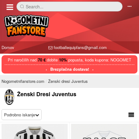
Search...
󰅼
󰄒
Domov
footballequipfans@gmail.com
Pri naročilih nad
70 €
dobite
10%
popusta, koda kupona: NOGOMET
Brezplačna dostava!
Nogometnifanstore.com
Ženski dresi Juventus
Ženski Dresi Juventus
Podrobno iskanje