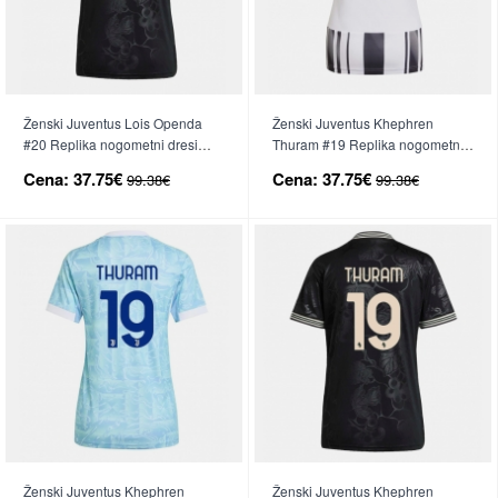
Ženski Juventus Lois Openda
Ženski Juventus Khephren
#20 Replika nogometni dresi
Thuram #19 Replika nogometni
Tretji 2025-26 Kratek Rokav
dresi Domači 2025-26 Kratek
Cena:
37.75€
Cena:
37.75€
99.38€
99.38€
Rokav
Ženski Juventus Khephren
Ženski Juventus Khephren