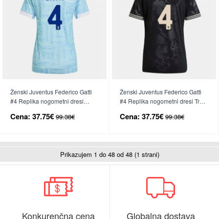
Ženski Juventus Federico Gatti
Ženski Juventus Federico Gatti
#4 Replika nogometni dresi
#4 Replika nogometni dresi Tretji
Gostujoči 2025-26 Kratek Rokav
2025-26 Kratek Rokav
Cena:
37.75€
Cena:
37.75€
99.38€
99.38€
Prikazujem 1 do 48 od 48 (1 strani)
Konkurenčna cena
Globalna dostava