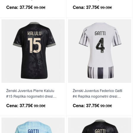
Domači 2025-26 Kratek Rokav
Gostujoči 2025-26 Kratek Rokav
Cena:
37.75€
Cena:
37.75€
99.38€
99.38€
Ženski Juventus Pierre Kalulu
Ženski Juventus Federico Gatti
#15 Replika nogometni dresi
#4 Replika nogometni dresi
Tretji 2025-26 Kratek Rokav
Domači 2025-26 Kratek Rokav
Cena:
37.75€
Cena:
37.75€
99.38€
99.38€