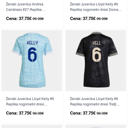
Ženski Juventus Andrea
Ženski Juventus Lloyd Kelly #6
Cambiaso #27 Replika
Replika nogometni dresi Domači
nogometni dresi Tretji 2025-26
2025-26 Kratek Rokav
Cena:
37.75€
Cena:
37.75€
99.38€
99.38€
Kratek Rokav
Ženski Juventus Lloyd Kelly #6
Ženski Juventus Lloyd Kelly #6
Replika nogometni dresi
Replika nogometni dresi Tretji
Gostujoči 2025-26 Kratek Rokav
2025-26 Kratek Rokav
Cena:
37.75€
Cena:
37.75€
99.38€
99.38€