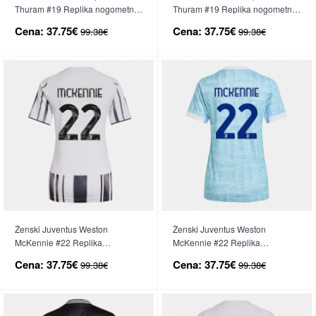
Thuram #19 Replika nogometni
Thuram #19 Replika nogometni
dresi Gostujoči 2025-26 Kratek
dresi Tretji 2025-26 Kratek Rokav
Cena:
37.75€
Cena:
37.75€
99.38€
99.38€
Rokav
Ženski Juventus Weston
Ženski Juventus Weston
McKennie #22 Replika
McKennie #22 Replika
nogometni dresi Domači 2025-
nogometni dresi Gostujoči 2025-
Cena:
37.75€
Cena:
37.75€
99.38€
99.38€
26 Kratek Rokav
26 Kratek Rokav