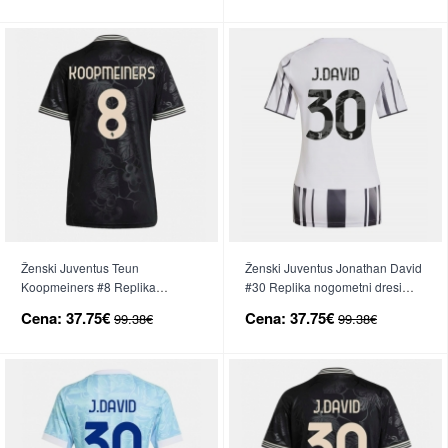
Ženski Juventus Teun
Ženski Juventus Jonathan David
Koopmeiners #8 Replika
#30 Replika nogometni dresi
nogometni dresi Tretji 2025-26
Domači 2025-26 Kratek Rokav
Cena:
37.75€
Cena:
37.75€
99.38€
99.38€
Kratek Rokav