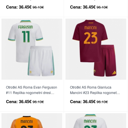
kompleti Domači 2025-26 Kratek
kompleti Gostujoči 2025-26
Cena:
36.45€
Cena:
36.45€
96.13€
96.13€
Rokav (+ hlače)
Kratek Rokav (+ hlače)
Otroški AS Roma Evan Ferguson
Otroški AS Roma Gianluca
#11 Replika nogometni dresi
Mancini #23 Replika nogometni
kompleti Tretji 2025-26 Kratek
dresi kompleti Domači 2025-26
Cena:
36.45€
Cena:
36.45€
96.13€
96.13€
Rokav (+ hlače)
Kratek Rokav (+ hlače)