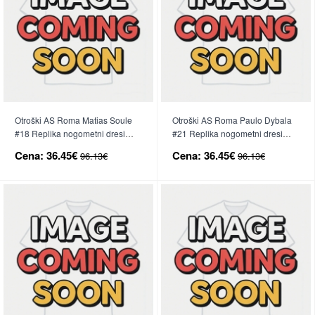
Otroški AS Roma Matias Soule
Otroški AS Roma Paulo Dybala
#18 Replika nogometni dresi
#21 Replika nogometni dresi
kompleti Tretji 2026-27 Kratek
kompleti Domači 2026-27 Kratek
Cena:
36.45€
Cena:
36.45€
96.13€
96.13€
Rokav (+ hlače)
Rokav (+ hlače)