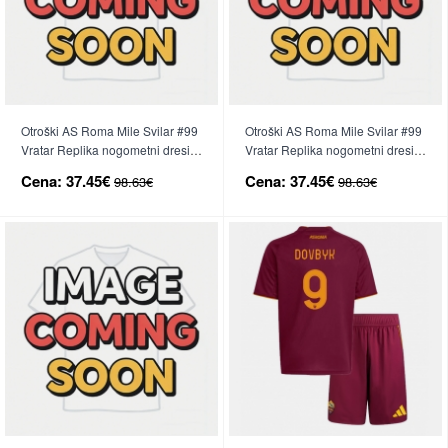
Otroški AS Roma Mile Svilar #99
Otroški AS Roma Mile Svilar #99
Vratar Replika nogometni dresi
Vratar Replika nogometni dresi
kompleti Domači 2025-26 Dolgi
kompleti Gostujoči 2025-26 Dolgi
Cena:
37.45€
Cena:
37.45€
98.63€
98.63€
Rokav (+ hlače)
Rokav (+ hlače)