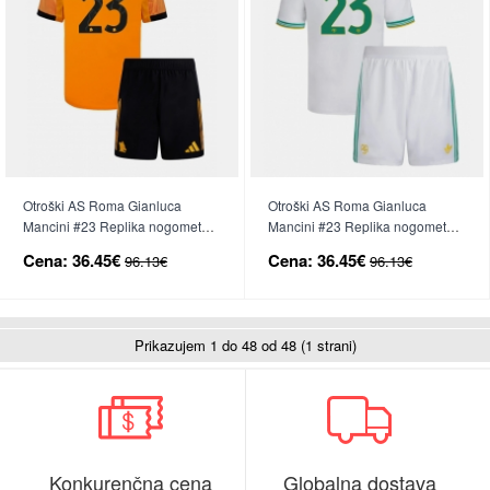
Otroški AS Roma Gianluca
Otroški AS Roma Gianluca
Mancini #23 Replika nogometni
Mancini #23 Replika nogometni
dresi kompleti Gostujoči 2025-26
dresi kompleti Tretji 2025-26
Cena:
36.45€
Cena:
36.45€
96.13€
96.13€
Kratek Rokav (+ hlače)
Kratek Rokav (+ hlače)
Prikazujem 1 do 48 od 48 (1 strani)
Konkurenčna cena
Globalna dostava