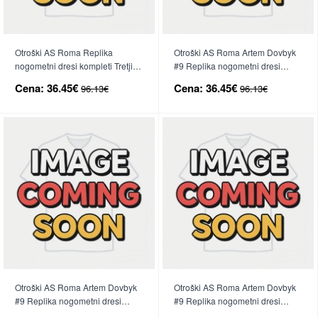
Otroški AS Roma Replika
Otroški AS Roma Artem Dovbyk
nogometni dresi kompleti Tretji
#9 Replika nogometni dresi
2026-27 Kratek Rokav (+ hlače)
kompleti Domači 2026-27 Kratek
Cena:
36.45€
Cena:
36.45€
96.13€
96.13€
Rokav (+ hlače)
Otroški AS Roma Artem Dovbyk
Otroški AS Roma Artem Dovbyk
#9 Replika nogometni dresi
#9 Replika nogometni dresi
kompleti Gostujoči 2026-27
kompleti Tretji 2026-27 Kratek