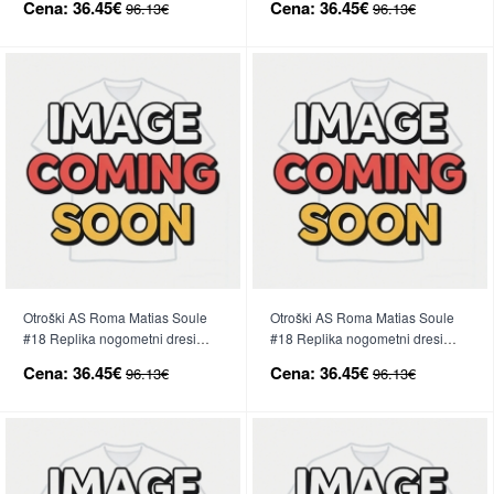
Cena:
36.45€
Cena:
36.45€
96.13€
96.13€
Kratek Rokav (+ hlače)
Rokav (+ hlače)
Otroški AS Roma Matias Soule
Otroški AS Roma Matias Soule
#18 Replika nogometni dresi
#18 Replika nogometni dresi
kompleti Domači 2026-27 Kratek
kompleti Gostujoči 2026-27
Cena:
36.45€
Cena:
36.45€
96.13€
96.13€
Rokav (+ hlače)
Kratek Rokav (+ hlače)