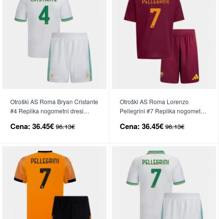
Otroški AS Roma Bryan Cristante
Otroški AS Roma Lorenzo
#4 Replika nogometni dresi
Pellegrini #7 Replika nogometni
kompleti Tretji 2025-26 Kratek
dresi kompleti Domači 2025-26
Cena:
36.45€
Cena:
36.45€
96.13€
96.13€
Rokav (+ hlače)
Kratek Rokav (+ hlače)