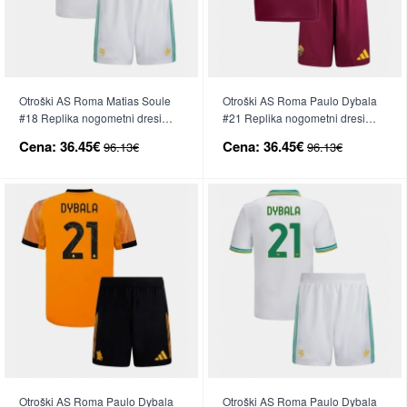
Otroški AS Roma Matias Soule
Otroški AS Roma Paulo Dybala
#18 Replika nogometni dresi
#21 Replika nogometni dresi
kompleti Tretji 2025-26 Kratek
kompleti Domači 2025-26 Kratek
Cena:
36.45€
Cena:
36.45€
96.13€
96.13€
Rokav (+ hlače)
Rokav (+ hlače)
Otroški AS Roma Paulo Dybala
Otroški AS Roma Paulo Dybala