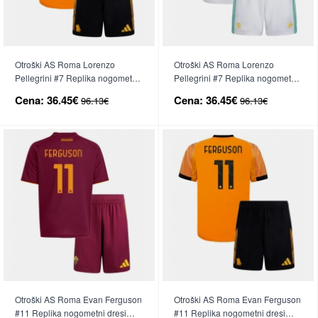
Otroški AS Roma Lorenzo
Otroški AS Roma Lorenzo
Pellegrini #7 Replika nogometni
Pellegrini #7 Replika nogometni
dresi kompleti Gostujoči 2025-26
dresi kompleti Tretji 2025-26
Cena:
36.45€
Cena:
36.45€
96.13€
96.13€
Kratek Rokav (+ hlače)
Kratek Rokav (+ hlače)
Otroški AS Roma Evan Ferguson
Otroški AS Roma Evan Ferguson
#11 Replika nogometni dresi
#11 Replika nogometni dresi