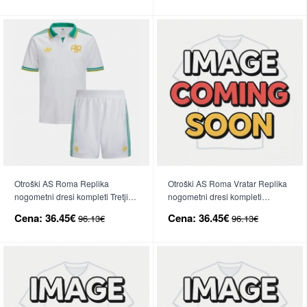
Otroški AS Roma Replika
Otroški AS Roma Vratar Replika
nogometni dresi kompleti Tretji
nogometni dresi kompleti
2025-26 Kratek Rokav (+ hlače)
Domači 2025-26 Kratek Rokav (+
Cena:
36.45€
Cena:
36.45€
96.13€
96.13€
hlače)