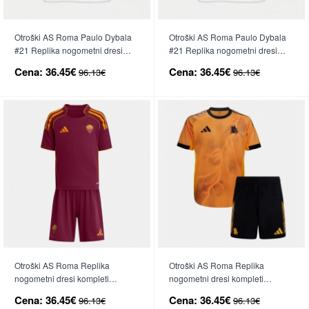
Otroški AS Roma Paulo Dybala
Otroški AS Roma Paulo Dybala
#21 Replika nogometni dresi
#21 Replika nogometni dresi
kompleti Gostujoči 2026-27
kompleti Tretji 2026-27 Kratek
Cena:
36.45€
Cena:
36.45€
96.13€
96.13€
Kratek Rokav (+ hlače)
Rokav (+ hlače)
Otroški AS Roma Replika
Otroški AS Roma Replika
nogometni dresi kompleti
nogometni dresi kompleti
Domači 2025-26 Kratek Rokav (+
Gostujoči 2025-26 Kratek Rokav
Cena:
36.45€
Cena:
36.45€
96.13€
96.13€
hlače)
(+ hlače)