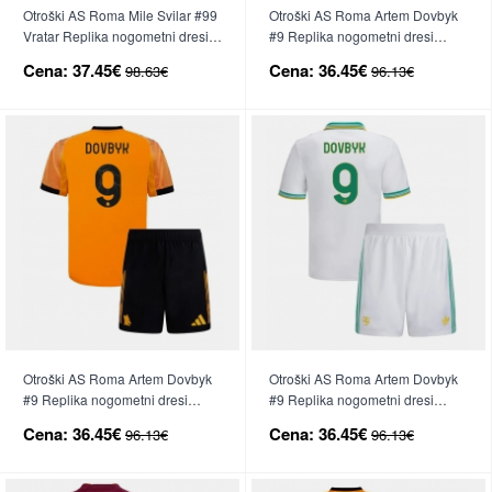
Otroški AS Roma Mile Svilar #99
Otroški AS Roma Artem Dovbyk
Vratar Replika nogometni dresi
#9 Replika nogometni dresi
kompleti Tretji 2025-26 Dolgi
kompleti Domači 2025-26 Kratek
Cena:
37.45€
Cena:
36.45€
98.63€
96.13€
Rokav (+ hlače)
Rokav (+ hlače)
Otroški AS Roma Artem Dovbyk
Otroški AS Roma Artem Dovbyk
#9 Replika nogometni dresi
#9 Replika nogometni dresi
kompleti Gostujoči 2025-26
kompleti Tretji 2025-26 Kratek
Cena:
36.45€
Cena:
36.45€
96.13€
96.13€
Kratek Rokav (+ hlače)
Rokav (+ hlače)