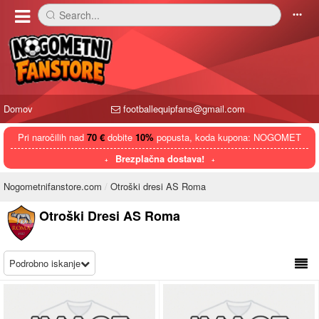
Search...
󰅼
󰄒
Domov
footballequipfans@gmail.com
Pri naročilih nad
70 €
dobite
10%
popusta, koda kupona: NOGOMET
Brezplačna dostava!
Nogometnifanstore.com
Otroški dresi AS Roma
Otroški Dresi AS Roma
Podrobno iskanje