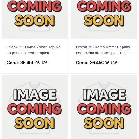
Otroški AS Roma Vratar Replika
Otroški AS Roma Vratar Replika
nogometni dresi kompleti
nogometni dresi kompleti Tretji
Gostujoči 2025-26 Kratek Rokav
2025-26 Kratek Rokav (+ hlače)
Cena:
36.45€
Cena:
36.45€
96.13€
96.13€
(+ hlače)