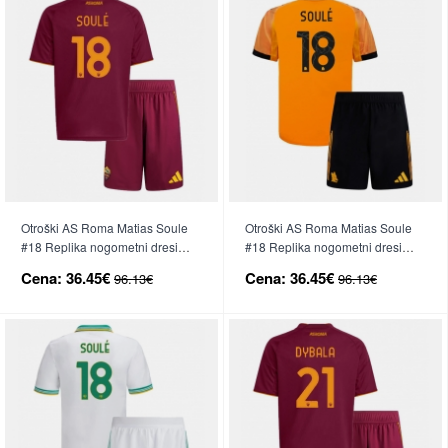
Otroški AS Roma Matias Soule
Otroški AS Roma Matias Soule
#18 Replika nogometni dresi
#18 Replika nogometni dresi
kompleti Domači 2025-26 Kratek
kompleti Gostujoči 2025-26
Cena:
36.45€
Cena:
36.45€
96.13€
96.13€
Rokav (+ hlače)
Kratek Rokav (+ hlače)