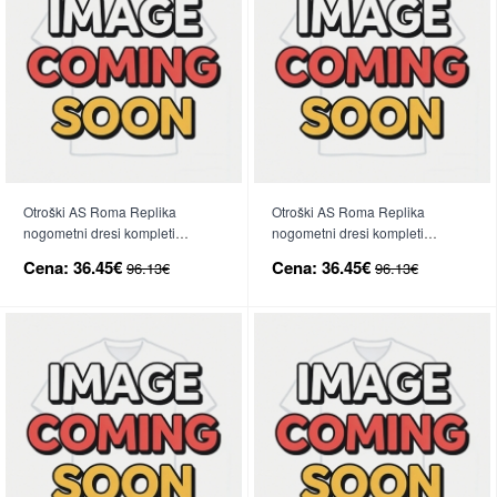
Otroški AS Roma Replika
Otroški AS Roma Replika
nogometni dresi kompleti
nogometni dresi kompleti
Domači 2026-27 Kratek Rokav (+
Gostujoči 2026-27 Kratek Rokav
Cena:
36.45€
Cena:
36.45€
96.13€
96.13€
hlače)
(+ hlače)