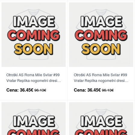
Otroški AS Roma Mile Svilar #99
Otroški AS Roma Mile Svilar #99
Vratar Replika nogometni dresi
Vratar Replika nogometni dresi
kompleti Gostujoči 2025-26
kompleti Tretji 2025-26 Kratek
Cena:
36.45€
Cena:
36.45€
96.13€
96.13€
Kratek Rokav (+ hlače)
Rokav (+ hlače)