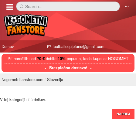
Search...
󰅼
󰄒
Domov
footballequipfans@gmail.com
Pri naročilih nad
70 €
dobite
10%
popusta, koda kupona: NOGOMET
Brezplačna dostava!
Nogometnifanstore.com
Slovenija
V tej kategoriji ni izdelkov.
NAPREJ