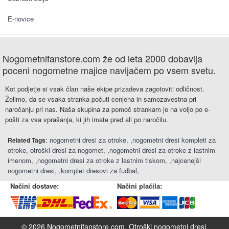
E-novice
Nogometnifanstore.com že od leta 2000 dobavlja
poceni nogometne majice navijačem po vsem svetu.
Kot podjetje si vsak član naše ekipe prizadeva zagotoviti odličnost.
Želimo, da se vsaka stranka počuti cenjena in samozavestna pri
naročanju pri nas. Naša skupina za pomoč strankam je na voljo po e-
pošti za vsa vprašanja, ki jih imate pred ali po naročilu.
:
nogometni dresi za otroke
,
nogometni dresi kompleti za
Related Tags
otroke
otroški dresi za nogomet
,
nogometni dresi za otroke z lastnim
imenom
,
nogometni dresi za otroke z lastnim tiskom
,
najcenejši
nogometni dresi
,
komplet dresovi za fudbal
Načini dostave:
Načini plačila:
© 2026 Nogometnifanstore.com.
Otroški nogometni dresi
.