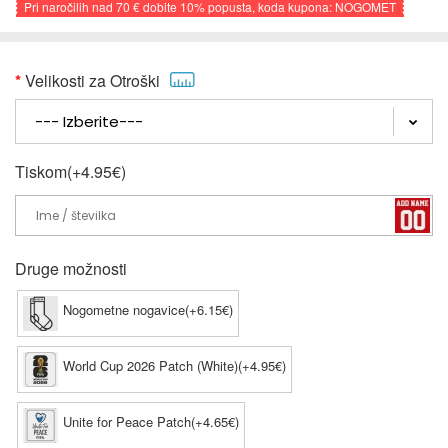
Pri naročilih nad
70 €
dobite
10%
popusta, koda kupona: NOGOMET
Velikosti za Otroški
Tiskom(+4.95€)
Druge možnosti
Nogometne nogavice(+6.15€)
World Cup 2026 Patch (White)(+4.95€)
Unite for Peace Patch(+4.65€)