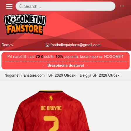
Search...
󰅼
󰄒
Domov
footballequipfans@gmail.com
Pri naročilih nad
70 €
dobite
10%
popusta, koda kupona: NOGOMET
Brezplačna dostava!
Nogometnifanstore.com
SP 2026 Otroški
Belgija SP 2026 Otroški