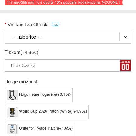
Pri naročilih nad
70 €
dobite
10%
popusta, koda kupona: NOGOMET
Velikosti za Otroški
Tiskom(+4.95€)
Druge možnosti
Nogometne nogavice(+6.15€)
World Cup 2026 Patch (White)(+4.95€)
Unite for Peace Patch(+4.65€)