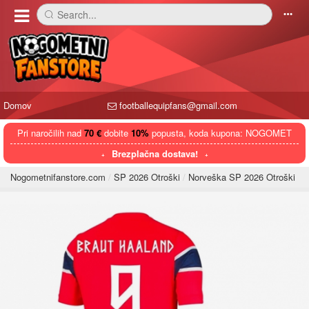
Search...
󰅼
󰄒
Domov
footballequipfans@gmail.com
Pri naročilih nad
70 €
dobite
10%
popusta, koda kupona: NOGOMET
Brezplačna dostava!
Nogometnifanstore.com
SP 2026 Otroški
Norveška SP 2026 Otroški